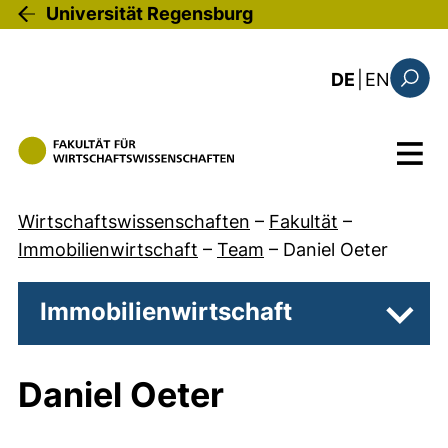
Direkt zum Inhalt
Universität Regensburg
: the c
DE
|
EN
Suchfo
Menü
Wirtschaftswissenschaften
–
Fakultät
–
Immobilienwirtschaft
–
Team
–
Daniel Oeter
Immobilienwirtschaft
Unter
Daniel Oeter