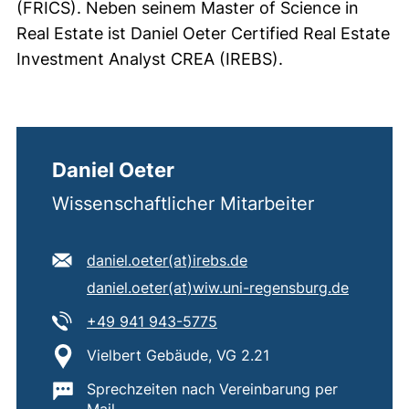
(FRICS). Neben seinem Master of Science in
Real Estate ist Daniel Oeter Certified Real Estate
Investment Analyst CREA (IREBS).
Daniel Oeter
Wissenschaftlicher Mitarbeiter
E-Mail Adresse:
(öffnet Ihr E-Mail-Pro
daniel.oeter​(at)​irebs.de
Sekundäre E-Mail Adresse:
(öffnet 
daniel.oeter​(at)​wiw.uni-regensburg.de
Tel:
(startet einen Telefonanruf,
+49 941 943-5775
Standort:
Vielbert Gebäude, VG 2.21
Wichtige Informationen:
Sprechzeiten nach Vereinbarung per