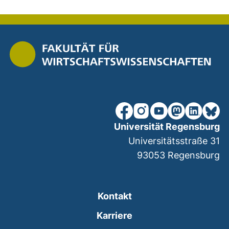
nach ob
unsere Facebook-Seite (ex
unsere Instagram-Seit
unsere YouTube-Se
unsere Mastod
unsere Lin
unsere
Universität Regensburg
Universitätsstraße 31
93053
Regensburg
Kontakt
Karriere