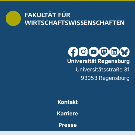
unsere Facebook-Seite (ex
unsere Instagram-Seit
unsere YouTube-Se
unsere Mastod
unsere Lin
unsere
Universität Regensburg
Universitätsstraße 31
93053
Regensburg
Kontakt
Karriere
Presse