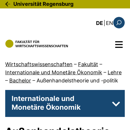
Direkt zum Inhalt
Universität Regensburg
: this 
DE
|
EN
Suchfo
Menü
Wirtschaftswissenschaften
–
Fakultät
–
Internationale und Monetäre Ökonomik
–
Lehre
–
Bachelor
–
Außenhandelstheorie und -politik
Internationale und
Monetäre Ökonomik
Unter