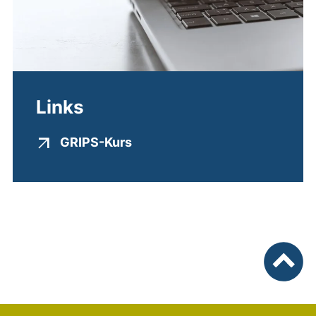
Links
(externer Link, öffnet neues F
GRIPS-Kurs
nach ob