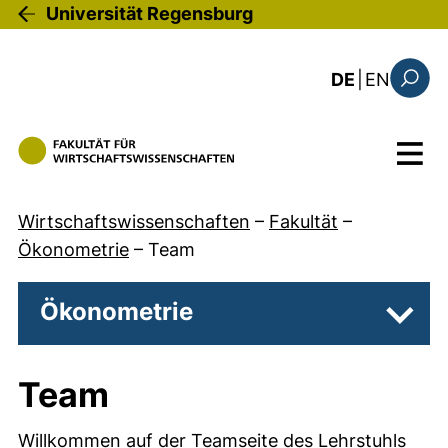
Direkt zum Inhalt
Universität Regensburg
: this 
DE
|
EN
Suchfo
Menü
Wirtschaftswissenschaften
–
Fakultät
–
Ökonometrie
–
Team
Ökonometrie
Unter
Team
Willkommen auf der Teamseite des Lehrstuhls