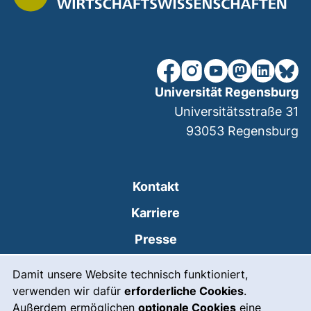
unsere Facebook-Seite (ex
unsere Instagram-Seit
unsere YouTube-Se
unsere Mastod
unsere Lin
unsere
Universität Regensburg
Universitätsstraße 31
93053
Regensburg
Kontakt
Karriere
Presse
Cookie-Hinweis
(externer Link, öffnet
Intranet
Damit unsere Website technisch funktioniert,
verwenden wir dafür
erforderliche Cookies
.
Leichte Sprache
Außerdem ermöglichen
optionale Cookies
eine