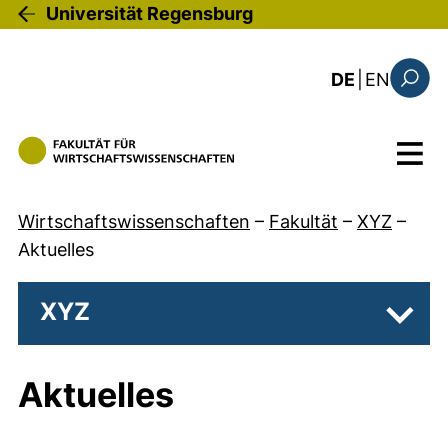
Direkt zum Inhalt
Universität Regensburg
: the c
DE
|
EN
Suchfo
Menü
Wirtschaftswissenschaften
–
Fakultät
–
XYZ
–
Aktuelles
XYZ
Unter
Aktuelles