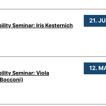
21. J
lity Seminar: Iris Kesternich
12. M
lity Seminar: Viola
à Bocconi)