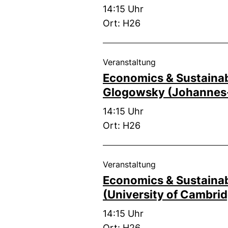
Zeit:
14:15 Uhr
Ort: H26
, 24. November 20
Veranstaltung
Economics & Sustainabi
Glogowsky (Johannes-K
Zeit:
14:15 Uhr
Ort: H26
, 17. November 202
Veranstaltung
Economics & Sustainabi
(University of Cambri
Zeit:
14:15 Uhr
Ort: H26