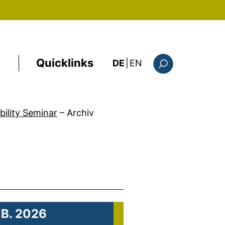
Quicklinks
: this page in Englis
DE
|
EN
Suchformular
ility Seminar
–
Archiv
EB. 2026