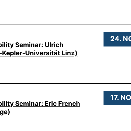
25 .
24. N
lity Seminar: Ulrich
epler-Universität Linz)
5 .
17. N
lity Seminar: Eric French
dge)