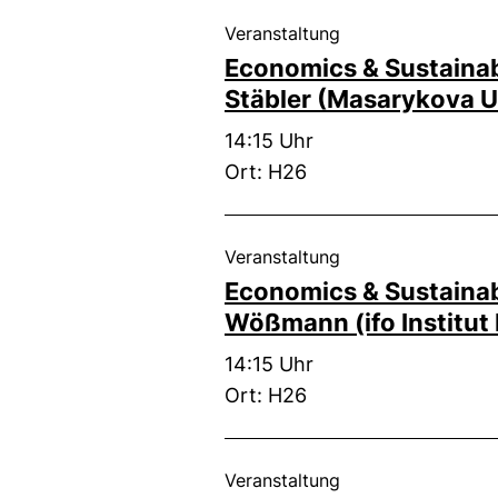
, 05. Mai 2025 .
Veranstaltung
Economics & Sustainab
Stäbler (Masarykova U
Zeit:
14:15 Uhr
Ort: H26
, 03. Februar 2025 
Veranstaltung
Economics & Sustainab
Wößmann (ifo Institu
Zeit:
14:15 Uhr
Ort: H26
, 27. Januar 2025 .
Veranstaltung