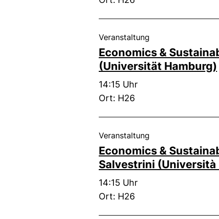
, 21. Juli 2025 .
Veranstaltung
Economics & Sustainabi
(Universität Hamburg)
Zeit:
14:15 Uhr
Ort: H26
, 12. Mai 2025 .
Veranstaltung
Economics & Sustainabi
Salvestrini (Universit
Zeit:
14:15 Uhr
Ort: H26