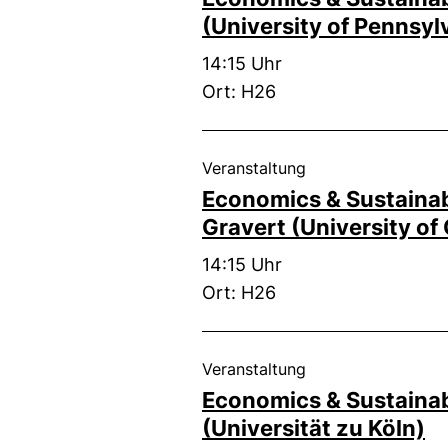
(University of Pennsyl
Zeit:
14:15 Uhr
Ort: H26
, 26. Januar 2026 .
Veranstaltung
Economics & Sustainabi
Gravert (University o
Zeit:
14:15 Uhr
Ort: H26
, 19. Januar 2026 .
Veranstaltung
Economics & Sustainabi
(Universität zu Köln)