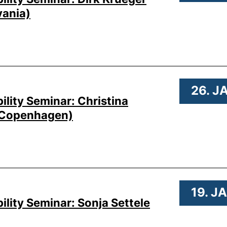
vania)
26. J
lity Seminar: Christina
f Copenhagen)
19. J
lity Seminar: Sonja Settele