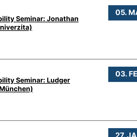
05. M
ility Seminar: Jonathan
niverzita)
.
03. F
ility Seminar: Ludger
t München)
27. J