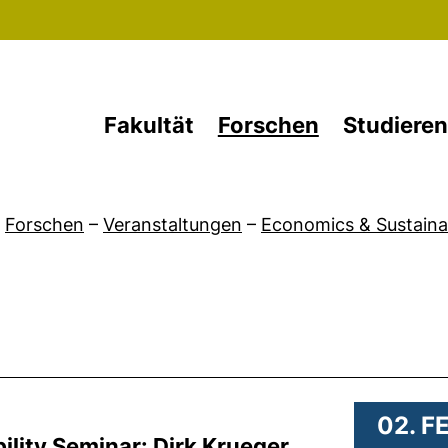
Direkt zum Inhalt
Fakultät
Forschen
Studieren
Forschen
–
Veranstaltungen
–
Economics & Sustainab
.
02. F
lity Seminar: Dirk Krueger