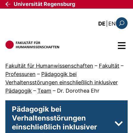
Direkt zum Inhalt
Universität Regensburg
: the c
DE
|
EN
Suchfo
Menü
Fakultät für Humanwissenschaften
–
Fakultät
–
Professuren
–
Pädagogik bei
Verhaltensstörungen einschließlich inklusiver
Pädagogik
–
Team
–
Dr. Dorothea Ehr
Pädagogik bei
Verhaltensstörungen
einschließlich inklusiver
Unter