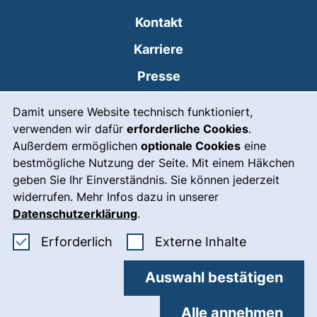
Kontakt
Karriere
Presse
Cookie-Hinweis
(externer Link, öffnet
Intranet
Damit unsere Website technisch funktioniert,
verwenden wir dafür
erforderliche Cookies
.
Leichte Sprache
Außerdem ermöglichen
optionale Cookies
eine
Gebärdensprache
bestmögliche Nutzung der Seite. Mit einem Häkchen
geben Sie Ihr Einverständnis. Sie können jederzeit
(externer Link, öffnet
Notfall
widerrufen. Mehr Infos dazu in unserer
Impressum
Datenschutzerklärung
.
Barrierefreiheit
Erforderliche Cookies akzeptieren
: Externe In
Erforderlich
Externe Inhalte
Datenschutz
Auswahl bestätigen
Cookie-Einstellungen
Alle annehmen