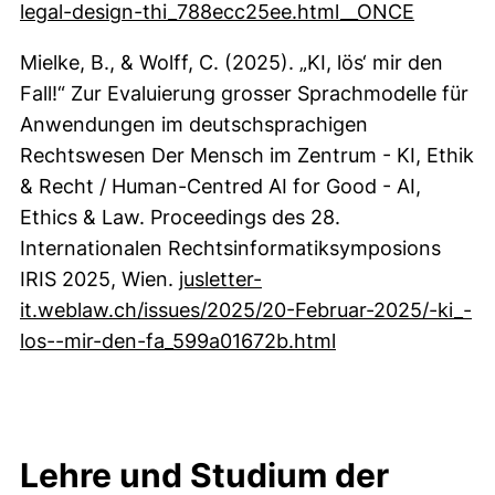
(externe
legal-design-thi_788ecc25ee.html__ONCE
Mielke, B., & Wolff, C. (2025). „KI, lös‘ mir den
Fall!“ Zur Evaluierung grosser Sprachmodelle für
Anwendungen im deutschsprachigen
Rechtswesen Der Mensch im Zentrum - KI, Ethik
& Recht / Human-Centred AI for Good - AI,
Ethics & Law. Proceedings des 28.
Internationalen Rechtsinformatiksymposions
IRIS 2025, Wien.
jusletter-
it.weblaw.ch/issues/2025/20-Februar-2025/-ki_-
los--mir-den-fa_599a01672b.html
Lehre und Studium der