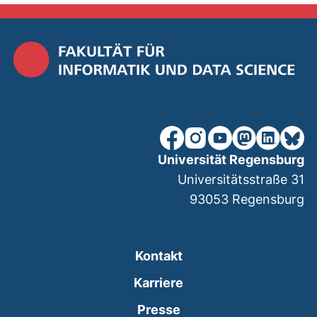
unsere Facebook-Seite (ex
unsere Instagram-Seit
unsere YouTube-Se
unsere Mastod
unsere Lin
unsere
Universität Regensburg
Universitätsstraße 31
93053
Regensburg
Kontakt
Karriere
Presse