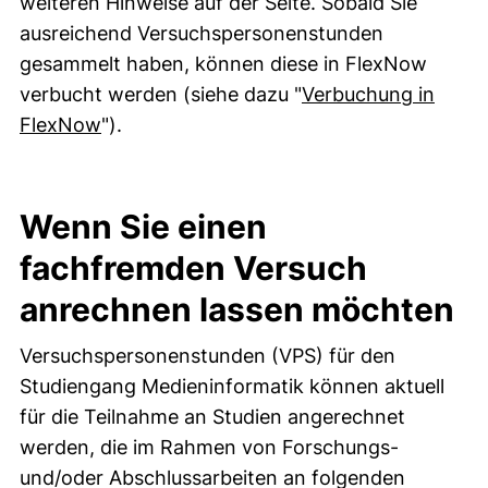
weiteren Hinweise auf der Seite. Sobald Sie
ausreichend Versuchspersonenstunden
gesammelt haben, können diese in FlexNow
verbucht werden (siehe dazu "
Verbuchung in
(externer Link, öffnet neues Fenster)
FlexNow
").
Wenn Sie einen
fachfremden Versuch
anrechnen lassen möchten
Versuchspersonenstunden (VPS) für den
Studiengang Medieninformatik können aktuell
für die Teilnahme an Studien angerechnet
werden, die im Rahmen von Forschungs-
und/oder Abschlussarbeiten an folgenden