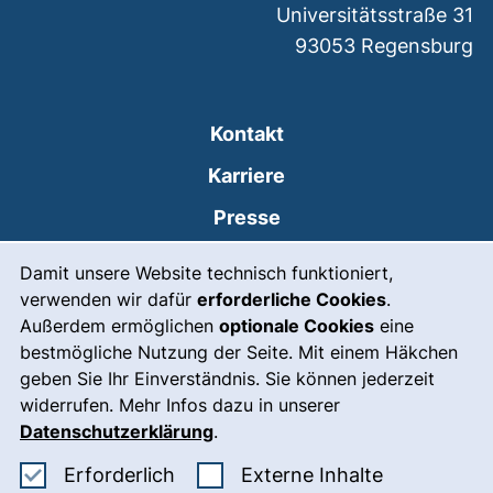
Universitätsstraße 31
93053
Regensburg
Kontakt
Karriere
Presse
Cookie-Hinweis
(externer Link, öffnet
Intranet
Damit unsere Website technisch funktioniert,
verwenden wir dafür
erforderliche Cookies
.
Leichte Sprache
Außerdem ermöglichen
optionale Cookies
eine
Gebärdensprache
bestmögliche Nutzung der Seite. Mit einem Häkchen
geben Sie Ihr Einverständnis. Sie können jederzeit
(externer Link, öffnet
Notfall
widerrufen. Mehr Infos dazu in unserer
Impressum
Datenschutzerklärung
.
Barrierefreiheit
Erforderliche Cookies akzeptieren
: Externe In
Erforderlich
Externe Inhalte