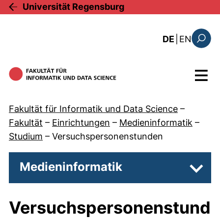
Direkt zum Inhalt
Universität Regensburg
: the c
DE
|
EN
Suchfo
Menü
Fakultät für Informatik und Data Science
–
Fakultät
–
Einrichtungen
–
Medieninformatik
–
Studium
–
Versuchspersonenstunden
Medieninformatik
Unter
Versuchspersonenstund