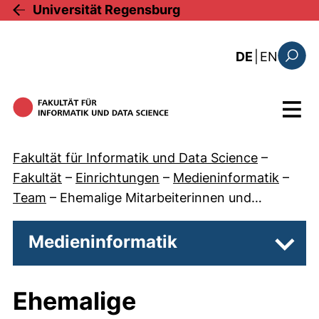
Direkt zum Inhalt
Universität Regensburg
: the c
DE
|
EN
Suchfo
Menü
Fakultät für Informatik und Data Science
–
Fakultät
–
Einrichtungen
–
Medieninformatik
–
Team
–
Ehemalige Mitarbeiterinnen und…
Medieninformatik
Unter
Ehemalige