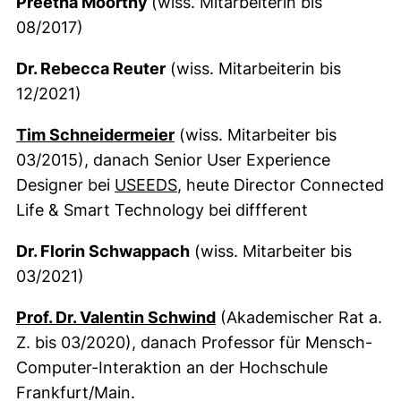
Preetha Moorthy
(wiss. Mitarbeiterin bis
08/2017)
Dr. Rebecca Reuter
(wiss. Mitarbeiterin bis
12/2021)
(externer Link, öffnet neues F
Tim Schneidermeier
(wiss. Mitarbeiter bis
03/2015), danach Senior User Experience
(externer Link, öffnet neues 
Designer bei
USEEDS
, heute Director Connected
Life & Smart Technology bei diffferent
Dr. Florin Schwappach
(wiss. Mitarbeiter bis
03/2021)
(externer Link, öffnet n
Prof. Dr. Valentin Schwind
(Akademischer Rat a.
Z. bis 03/2020), danach Professor für Mensch-
Computer-Interaktion an der Hochschule
Frankfurt/Main.