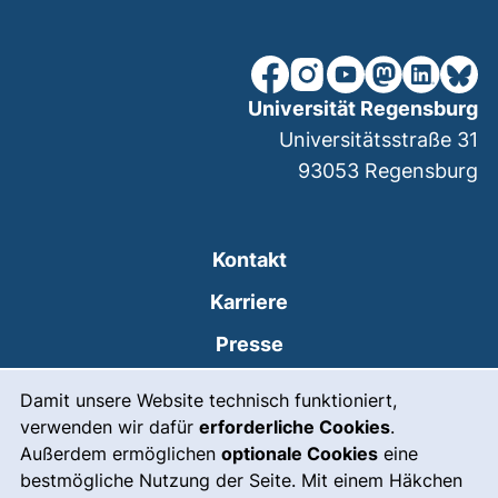
unsere Facebook-Seite (ex
unsere Instagram-Seit
unsere YouTube-Se
unsere Mastod
unsere Lin
unsere
Universität Regensburg
Universitätsstraße 31
93053
Regensburg
Kontakt
Karriere
Presse
Cookie-Hinweis
(externer Link, öffnet
Intranet
Damit unsere Website technisch funktioniert,
verwenden wir dafür
erforderliche Cookies
.
Leichte Sprache
Außerdem ermöglichen
optionale Cookies
eine
Gebärdensprache
bestmögliche Nutzung der Seite. Mit einem Häkchen