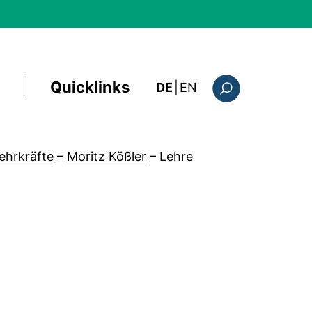
Quicklinks
: the current page i
DE
|
EN
Suchformular
ehrkräfte
–
Moritz Kößler
–
Lehre