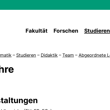
Direkt zum Inhalt
Fakultät
Forschen
Studieren
matik
–
Studieren
–
Didaktik
–
Team
–
Abgeordnete L
hre
von Leitung & Sekretariat
staltungen