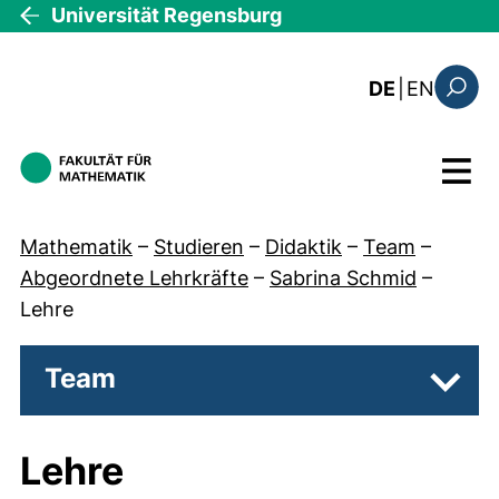
Direkt zum Inhalt
Universität Regensburg
: the c
DE
|
EN
Suchfo
Menü
Mathematik
–
Studieren
–
Didaktik
–
Team
–
Abgeordnete Lehrkräfte
–
Sabrina Schmid
–
Lehre
Team
Unter
Lehre