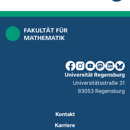
nach ob
unsere Facebook-Seite (ex
unsere Instagram-Seit
unsere YouTube-Se
unsere Mastod
unsere Lin
unsere
Universität Regensburg
Universitätsstraße 31
93053
Regensburg
Kontakt
Karriere