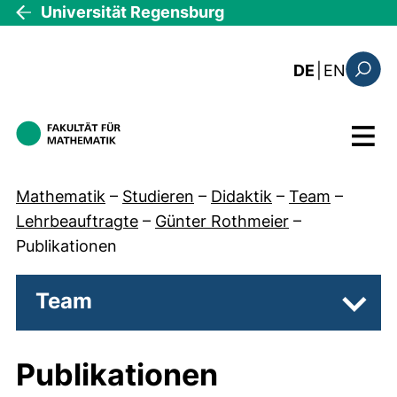
Direkt zum Inhalt
Universität Regensburg
: the c
DE
|
EN
Suchfo
Menü
Mathematik
–
Studieren
–
Didaktik
–
Team
–
Lehrbeauftragte
–
Günter Rothmeier
–
Publikationen
Team
Unter
Publikationen