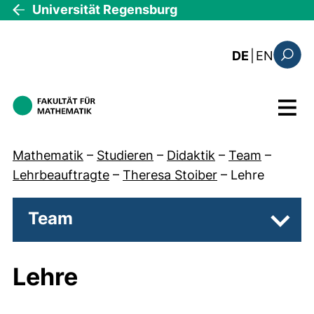
Direkt zum Inhalt
Universität Regensburg
: the c
DE
|
EN
Suchfo
Menü
Mathematik
–
Studieren
–
Didaktik
–
Team
–
Lehrbeauftragte
–
Theresa Stoiber
–
Lehre
Team
Unter
Lehre