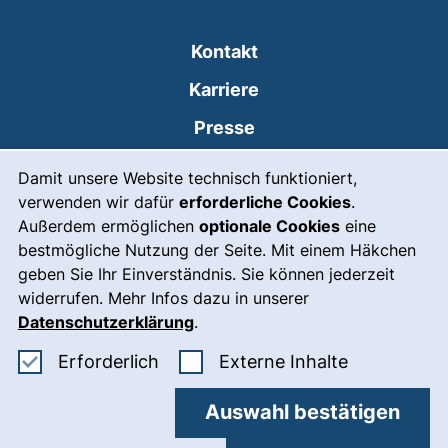
Kontakt
Karriere
Presse
Cookie-Hinweis
(externer Link, öffnet
Intranet
Damit unsere Website technisch funktioniert,
verwenden wir dafür
erforderliche Cookies
.
Leichte Sprache
Außerdem ermöglichen
optionale Cookies
eine
Gebärdensprache
bestmögliche Nutzung der Seite. Mit einem Häkchen
geben Sie Ihr Einverständnis. Sie können jederzeit
(externer Link, öffnet
Notfall
widerrufen. Mehr Infos dazu in unserer
Impressum
Datenschutzerklärung
.
Barrierefreiheit
Erforderliche Cookies akzeptieren
: Externe In
Erforderlich
Externe Inhalte
Datenschutz
Auswahl bestätigen
Cookie-Einstellungen