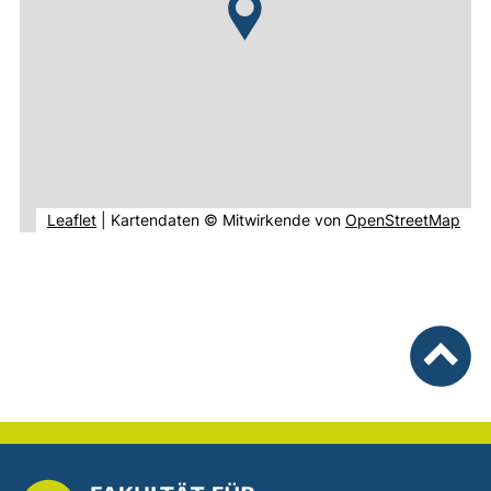
(externer Link, öffnet neues Fenster).
(ext
Leaflet
|
Kartendaten © Mitwirkende von
OpenStreetMap
nach ob