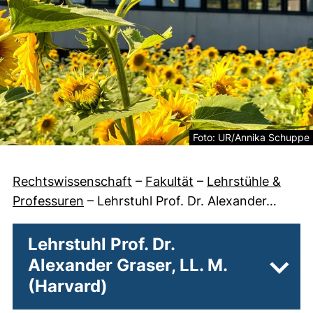
Rechtliche Information zum
Foto: UR/Annika Schuppe
Rechtswissenschaft
–
Fakultät
–
Lehrstühle &
Professuren
–
Lehrstuhl Prof. Dr. Alexander…
Lehrstuhl Prof. Dr.
Alexander Graser, LL. M.
Unter
(Harvard)