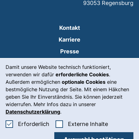
93053
Regensburg
Kontakt
Karriere
Presse
Cookie-Hinweis
(externer Link, öffnet
Intranet
Damit unsere Website technisch funktioniert,
verwenden wir dafür
erforderliche Cookies
.
Leichte Sprache
Außerdem ermöglichen
optionale Cookies
eine
Gebärdensprache
bestmögliche Nutzung der Seite. Mit einem Häkchen
geben Sie Ihr Einverständnis. Sie können jederzeit
(externer Link, öffnet
Notfall
widerrufen. Mehr Infos dazu in unserer
Impressum
Datenschutzerklärung
.
Barrierefreiheit
Erforderliche Cookies akzeptieren
: Externe In
Erforderlich
Externe Inhalte
Datenschutz