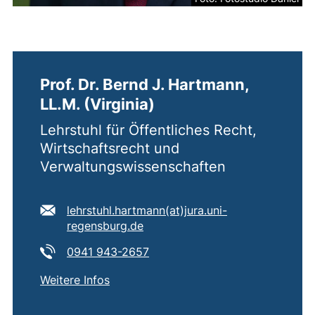
Prof. Dr. Bernd J. Hartmann,
LL.M. (Virginia)
Lehrstuhl für Öffentliches Recht,
Wirtschaftsrecht und
Verwaltungswissenschaften
E-Mail Adresse:
lehrstuhl.hartmann​(at)​jura.uni-
(öffnet Ihr E-Mail-Programm)
regensburg.de
Tel:
(startet einen Telefonanruf, wen
0941 943-2657
von
Prof. Dr. Bernd J. Hartmann, LL.M. (Vir
(externer Link, öffnet neues Fenster)
Weitere Infos