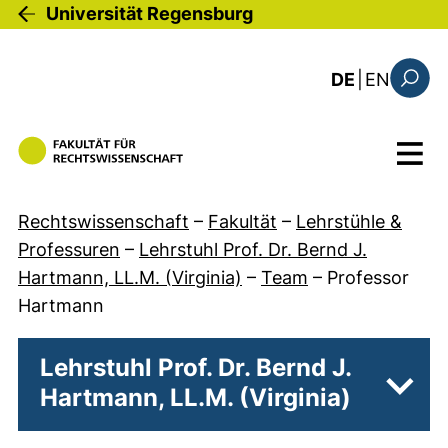
Direkt zum Inhalt
Universität Regensburg
: this 
DE
|
EN
Suchfo
Menü
Rechtswissenschaft
–
Fakultät
–
Lehrstühle &
Professuren
–
Lehrstuhl Prof. Dr. Bernd J.
Hartmann, LL.M. (Virginia)
–
Team
–
Professor
Hartmann
Lehrstuhl Prof. Dr. Bernd J.
Hartmann, LL.M. (Virginia)
Unter