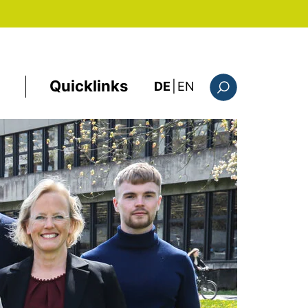
Quicklinks
: this page in Englis
DE
|
EN
Suchformular