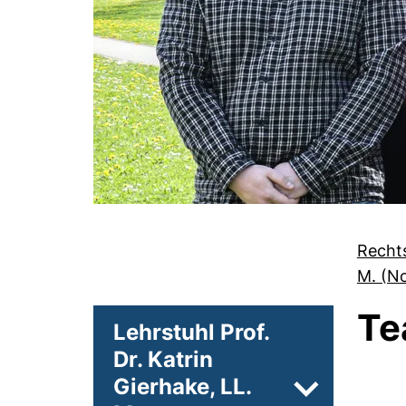
Recht
M. (N
Te
Lehrstuhl Prof.
Dr. Katrin
Gierhake, LL.
Unterseiten 