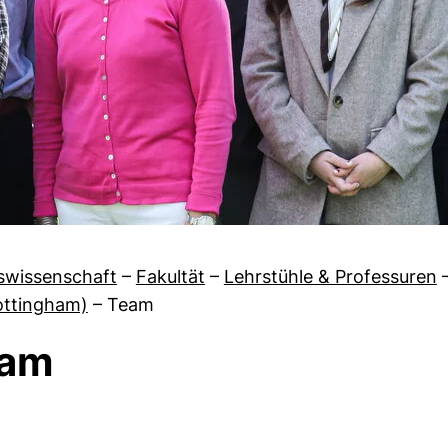
swissenschaft
–
Fakultät
–
Lehrstühle & Professuren
ottingham)
–
Team
am
von Aktuelles