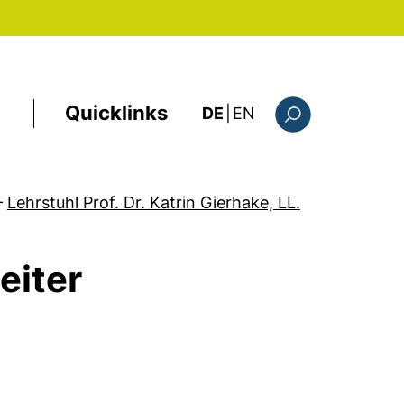
Quicklinks
: this page in Englis
DE
|
EN
Suchformular
–
Lehrstuhl Prof. Dr. Katrin Gierhake, LL.
eiter