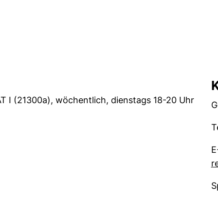
K
T I (21300a), wöchentlich, dienstags 18-20 Uhr
G
T
E
r
S