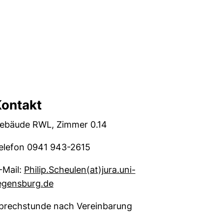
ontakt
ebäude RWL, Zimmer 0.14
elefon 0941 943-2615
-Mail:
Philip.Scheulen​(at)​jura.uni-
(öffnet Ihr E-Mail-Programm)
egensburg.de
prechstunde nach Vereinbarung