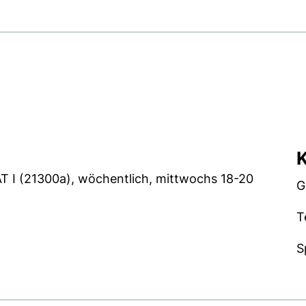
K
T I (21300a), wöchentlich, mittwochs 18-20
G
T
S