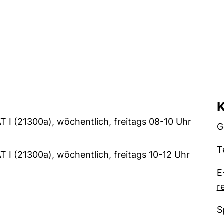
K
T I (21300a), wöchentlich, freitags 08-10 Uhr
G
T
 I (21300a), wöchentlich, freitags 10-12 Uhr
E
r
S