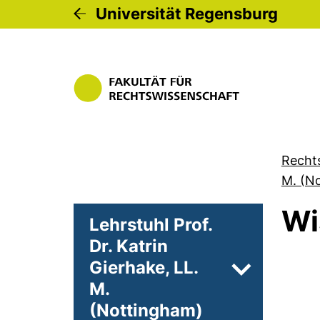
Universität Regensburg
Recht
M. (N
Wi
Lehrstuhl Prof.
Dr. Katrin
Gierhake, LL.
Unterseiten 
M.
(Nottingham)