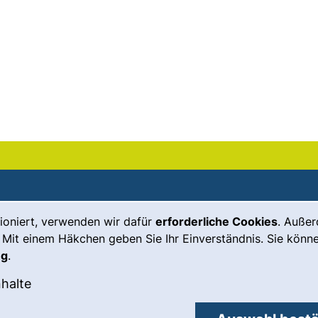
ioniert, verwenden wir dafür
erforderliche Cookies
. Auße
Leichte Sprache
Impressum
 Mit einem Häkchen geben Sie Ihr Einverständnis. Sie könne
Gebärdensprache
Barrierefreiheit
ng
.
(externer Link, öffnet neues Fenste
Notfall
Datenschutz
okies akzeptieren
: Externe Inhalte / Cookies akzeptieren
nhalte
externer Link, öffnet neues Fenster)
Cookie-