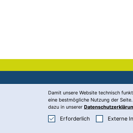
Cookie-Hinweis
Damit unsere Website technisch funkt
Kontakt
eine bestmögliche Nutzung der Seite.
Karriere
dazu in unserer
Datenschutzerkläru
Presse
Erforderliche Co
Erforderlich
Externe I
(
Intranet