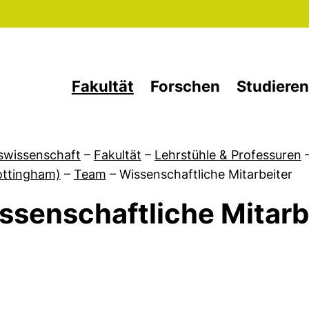
Direkt zum Inhalt
Fakultät
Forschen
Studieren
swissenschaft
–
Fakultät
–
Lehrstühle & Professuren
ottingham)
–
Team
–
Wissenschaftliche Mitarbeiter
ssenschaftliche Mitarb
von Aktuelles