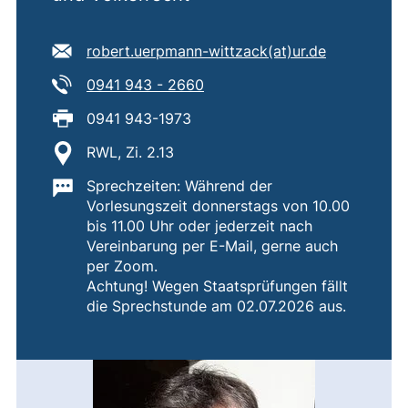
E-Mail Adresse:
(öffnet Ihr
robert.uerpmann-wittzack​(at)​ur.de
Tel:
(startet einen Telefonanruf, w
0941 943 - 2660
Fax:
0941 943-1973
Standort:
RWL, Zi. 2.13
Wichtige Informationen:
Sprechzeiten: Während der
Vorlesungszeit donnerstags von 10.00
bis 11.00 Uhr oder jederzeit nach
Vereinbarung per E-Mail, gerne auch
per Zoom.
Achtung! Wegen Staatsprüfungen fällt
die Sprechstunde am 02.07.2026 aus.