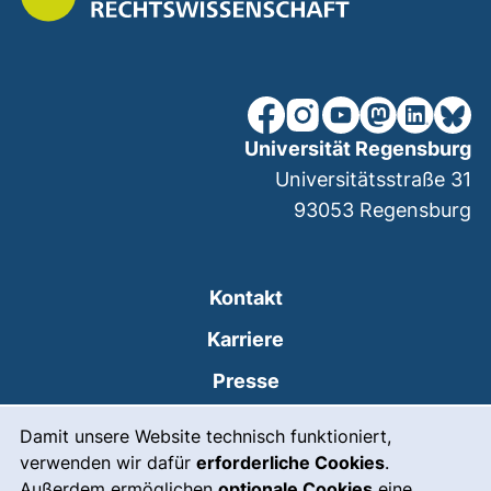
unsere Facebook-Seite (ex
unsere Instagram-Seit
unsere YouTube-Se
unsere Mastod
unsere Lin
unsere
Universität Regensburg
Universitätsstraße 31
93053
Regensburg
Kontakt
Karriere
Presse
Cookie-Hinweis
(externer Link, öffnet
Intranet
Damit unsere Website technisch funktioniert,
verwenden wir dafür
erforderliche Cookies
.
Leichte Sprache
Außerdem ermöglichen
optionale Cookies
eine