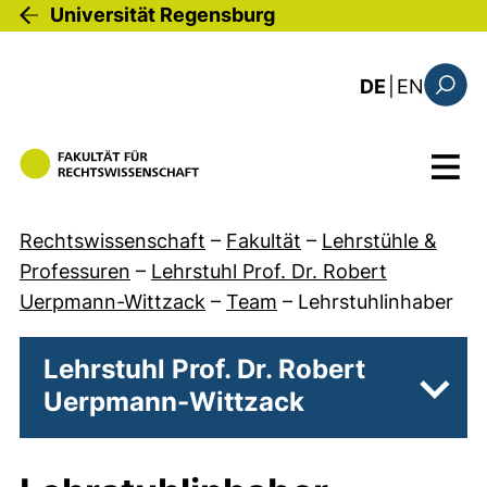
Direkt zum Inhalt
Universität Regensburg
: this 
DE
|
EN
Suchfo
Menü
Rechtswissenschaft
–
Fakultät
–
Lehrstühle &
Professuren
–
Lehrstuhl Prof. Dr. Robert
Uerpmann-Wittzack
–
Team
–
Lehrstuhlinhaber
Lehrstuhl Prof. Dr. Robert
Uerpmann-Wittzack
Unter