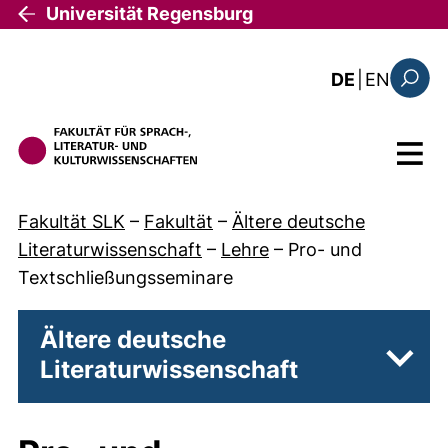
Direkt zum Inhalt
Universität Regensburg
: the c
DE
|
EN
Suchfo
Menü
Fakultät SLK
–
Fakultät
–
Ältere deutsche
Literaturwissenschaft
–
Lehre
–
Pro- und
Textschließungsseminare
Ältere deutsche
Literaturwissenschaft
Unter