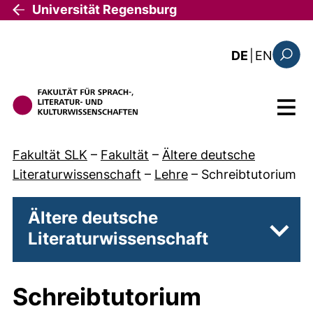
Direkt zum Inhalt
Universität Regensburg
: this 
DE
|
EN
Suchfo
Menü
Fakultät SLK
–
Fakultät
–
Ältere deutsche
Literaturwissenschaft
–
Lehre
–
Schreibtutorium
Ältere deutsche
Literaturwissenschaft
Unter
Schreibtutorium