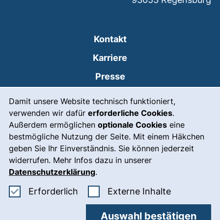
Kontakt
Karriere
Presse
Cookie-Hinweis
(externer Link, öffnet
Intranet
Damit unsere Website technisch funktioniert,
verwenden wir dafür
erforderliche Cookies
.
Leichte Sprache
Außerdem ermöglichen
optionale Cookies
eine
Gebärdensprache
bestmögliche Nutzung der Seite. Mit einem Häkchen
geben Sie Ihr Einverständnis. Sie können jederzeit
(externer Link, öffnet
Notfall
widerrufen. Mehr Infos dazu in unserer
Impressum
Datenschutzerklärung
.
Barrierefreiheit
Erforderliche Cookies akzeptieren
: Externe In
Erforderlich
Externe Inhalte
Datenschutz
Auswahl bestätigen