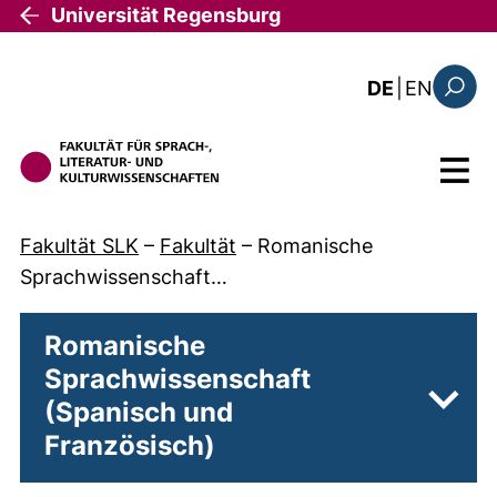
Direkt zum Inhalt
Universität Regensburg
: this 
DE
|
EN
Suchfo
Menü
Fakultät SLK
–
Fakultät
–
Romanische
Sprachwissenschaft…
Romanische
Sprachwissenschaft
(Spanisch und
Unter
Französisch)