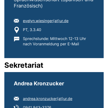
Französisch)
E-Mail Adresse:
(öffnet Ihr E-Mail-P
evelyn.wiesinger​(at)​ur.de
Standort:
PT, 3.3.40
Wichtige Informationen:
Sprechstunde: Mittwoch 12-13 Uhr
nach Voranmeldung per E-Mail
Sekretariat
Andrea Kronzucker
E-Mail Adresse:
(öffnet Ihr E-Mail
andrea.kronzucker​(at)​ur.de
Tel:
(startet einen Telefonanruf, we
0941 943-3376