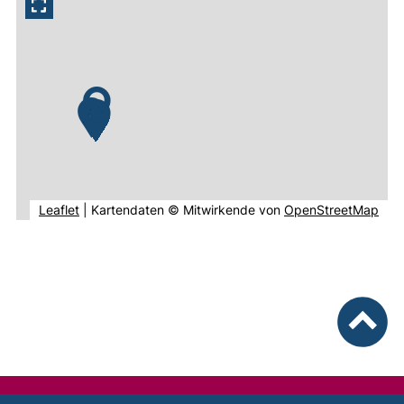
(externer Link, öffnet neues Fenster).
(ext
Leaflet
|
Kartendaten © Mitwirkende von
OpenStreetMap
nach ob