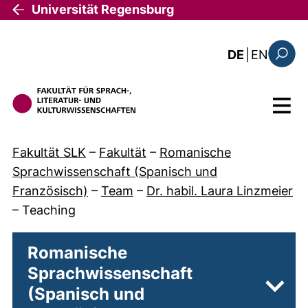
Direkt zum Inhalt
Universität Regensburg
: this 
DE
|
EN
Suchfo
Menü
Fakultät SLK
–
Fakultät
–
Romanische
Sprachwissenschaft (Spanisch und
Französisch)
–
Team
–
Dr. habil. Laura Linzmeier
–
Teaching
Romanische
Sprachwissenschaft
(Spanisch und
Unter