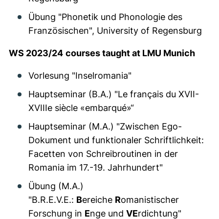
Übung "Phonetik und Phonologie des
Französischen", University of Regensburg
WS 2023/24
courses taught at LMU Munich
Vorlesung "Inselromania"
Hauptseminar (B.A.) "Le français du XVII-
XVIIIe siècle «embarqué»“
Hauptseminar (M.A.) "Zwischen Ego-
Dokument und funktionaler Schriftlichkeit:
Facetten von Schreibroutinen in der
Romania im 17.-19. Jahrhundert"
Übung (M.A.)
"B.R.E.V.E.:
B
ereiche
R
omanistischer
Forschung in
E
nge und
VE
rdichtung"