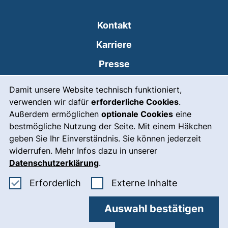
Kontakt
Karriere
Presse
Cookie-Hinweis
(externer Link, öffnet
Intranet
Damit unsere Website technisch funktioniert,
verwenden wir dafür
erforderliche Cookies
.
Leichte Sprache
Außerdem ermöglichen
optionale Cookies
eine
Gebärdensprache
bestmögliche Nutzung der Seite. Mit einem Häkchen
geben Sie Ihr Einverständnis. Sie können jederzeit
(externer Link, öffnet
Notfall
widerrufen. Mehr Infos dazu in unserer
Impressum
Datenschutzerklärung
.
Barrierefreiheit
Erforderliche Cookies akzeptieren
: Externe In
Erforderlich
Externe Inhalte
Datenschutz
Auswahl bestätigen
Cookie-Einstellungen