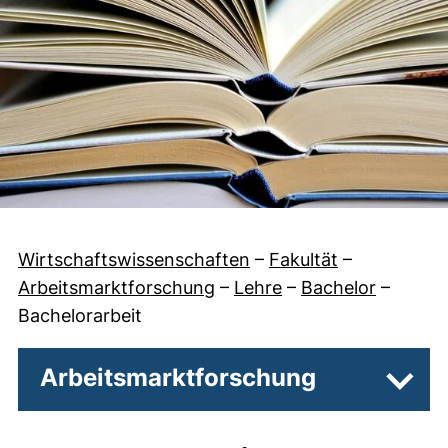
Wirtschaftswissenschaften
–
Fakultät
–
Arbeitsmarktforschung
–
Lehre
–
Bachelor
–
Bachelorarbeit
Arbeitsmarktforschung
Unter