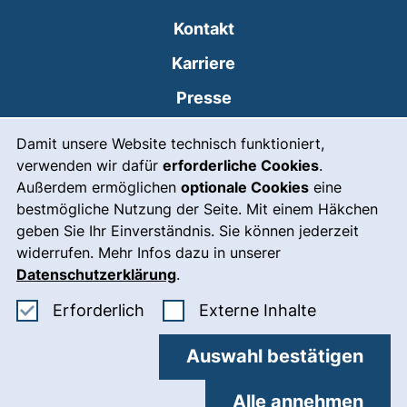
Kontakt
Karriere
Presse
Cookie-Hinweis
(externer Link, öffnet
Intranet
Damit unsere Website technisch funktioniert,
verwenden wir dafür
erforderliche Cookies
.
Leichte Sprache
Außerdem ermöglichen
optionale Cookies
eine
Gebärdensprache
bestmögliche Nutzung der Seite. Mit einem Häkchen
geben Sie Ihr Einverständnis. Sie können jederzeit
(externer Link, öffnet
Notfall
widerrufen. Mehr Infos dazu in unserer
Impressum
Datenschutzerklärung
.
Barrierefreiheit
Erforderliche Cookies akzeptieren
: Externe In
Erforderlich
Externe Inhalte
Datenschutz
Auswahl bestätigen
Cookie-Einstellungen
Alle annehmen