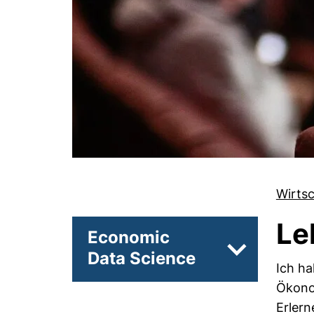
Wirts
Le
Economic
Data Science
Unterseiten
Ich ha
Ökonom
Erler