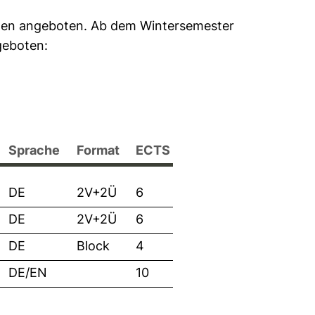
gen angeboten. Ab dem Wintersemester
geboten:
Sprache
Format
ECTS
DE
2V+2Ü
6
DE
2V+2Ü
6
DE
Block
4
DE/EN
10