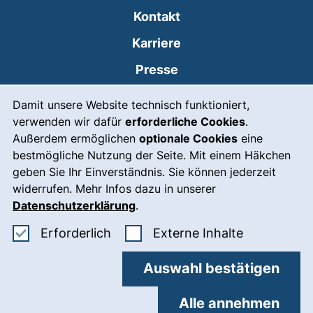
Kontakt
Karriere
Presse
Cookie-Hinweis
(externer Link, öffnet
Intranet
Damit unsere Website technisch funktioniert,
verwenden wir dafür
erforderliche Cookies
.
Leichte Sprache
Außerdem ermöglichen
optionale Cookies
eine
Gebärdensprache
bestmögliche Nutzung der Seite. Mit einem Häkchen
geben Sie Ihr Einverständnis. Sie können jederzeit
(externer Link, öffnet
Notfall
widerrufen. Mehr Infos dazu in unserer
Impressum
Datenschutzerklärung
.
Barrierefreiheit
Erforderliche Cookies akzeptieren
: Externe In
Erforderlich
Externe Inhalte
Datenschutz
Auswahl bestätigen
Cookie-Einstellungen
Alle annehmen