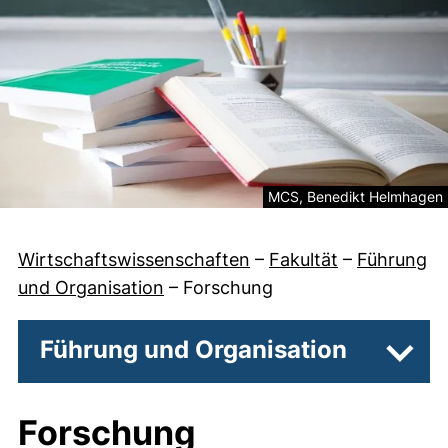
Rechtliche Information zum 
MCS, Benedikt Helmhagen
Wirtschaftswissenschaften
–
Fakultät
–
Führung
und Organisation
–
Forschung
Führung und Organisation
Unter
Forschung