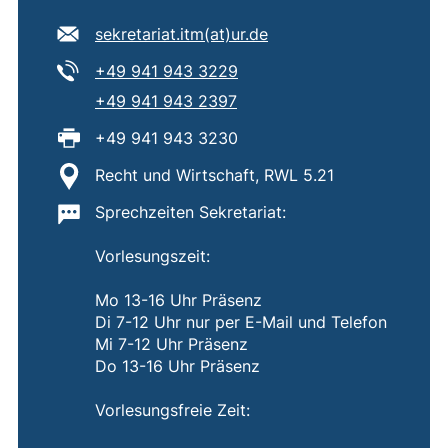
E-Mail Adresse:
(öffnet Ihr E-Mail-Pro
sekretariat.itm​(at)​ur.de
Tel:
(startet einen Telefonanruf,
+49 941 943 3229
Tel:
(startet einen Telefonanruf,
+49 941 943 2397
Fax:
+49 941 943 3230
Standort:
Recht und Wirtschaft, RWL 5.21
Wichtige Informationen:
Sprechzeiten Sekretariat:
Vorlesungszeit:
Mo 13-16 Uhr Präsenz
Di 7-12 Uhr nur per E-Mail und Telefon
Mi 7-12 Uhr Präsenz
Do 13-16 Uhr Präsenz
Vorlesungsfreie Zeit: