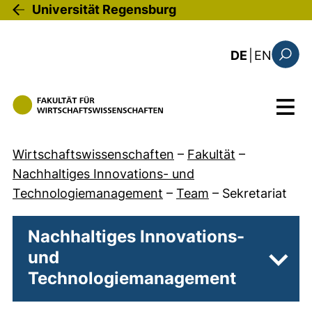
Direkt zum Inhalt
Universität Regensburg
: this 
DE
|
EN
Suchfo
Menü
Wirtschaftswissenschaften
–
Fakultät
–
Nachhaltiges Innovations- und
Technologiemanagement
–
Team
–
Sekretariat
Nachhaltiges Innovations-
und
Unter
Technologiemanagement