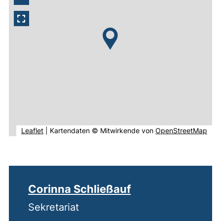
(externer Link, öffnet neues Fenster).
(ext
Leaflet
|
Kartendaten © Mitwirkende von
OpenStreetMap
Corinna Schließauf
Sekretariat