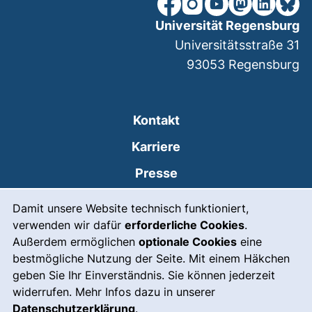
unsere Facebook-Seite (ex
unsere Instagram-Seit
unsere YouTube-Se
unsere Mastod
unsere Lin
unsere
Universität Regensburg
Universitätsstraße 31
93053
Regensburg
Kontakt
Karriere
Presse
Cookie-Hinweis
(externer Link, öffnet
Intranet
Damit unsere Website technisch funktioniert,
verwenden wir dafür
erforderliche Cookies
.
Leichte Sprache
Außerdem ermöglichen
optionale Cookies
eine
Gebärdensprache
bestmögliche Nutzung der Seite. Mit einem Häkchen
geben Sie Ihr Einverständnis. Sie können jederzeit
(externer Link, öffnet
Notfall
widerrufen. Mehr Infos dazu in unserer
Impressum
Datenschutzerklärung
.