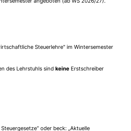
intersemester angeboten (ab WS 2026/27).
irtschaftliche Steuerlehre" im Wintersemester
n des Lehrstuhls sind
keine
Erstschreiber
 Steuergesetze“ oder beck: „Aktuelle