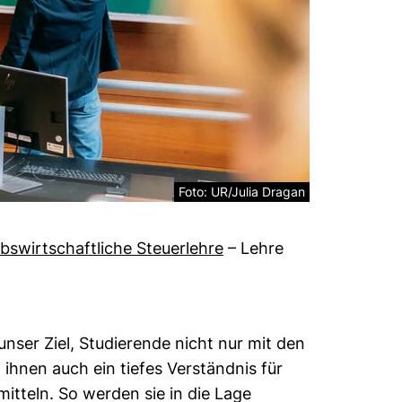
Rechtliche Information zum dekorative
Foto: UR/Julia Dragan
ebswirtschaftliche Steuerlehre
–
Lehre
unser Ziel, Studierende nicht nur mit den
ihnen auch ein tiefes Verständnis für
itteln. So werden sie in die Lage