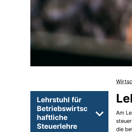
Wirts
Le
Lehrstuhl für
Betriebswirtsc
Am Leh
haftliche
Unterseiten 
steuer
Steuerlehre
die be