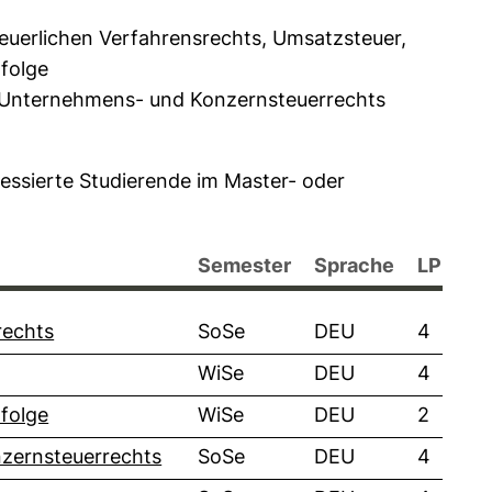
teuerlichen Verfahrensrechts, Umsatzsteuer,
folge
 Unternehmens- und Konzernsteuerrechts
ressierte Studierende im Master- oder
Semester
Sprache
LP
rechts
SoSe
DEU
4
WiSe
DEU
4
folge
WiSe
DEU
2
zernsteuerrechts
SoSe
DEU
4