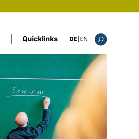
Quicklinks
: the current page i
DE
|
EN
Suchformular