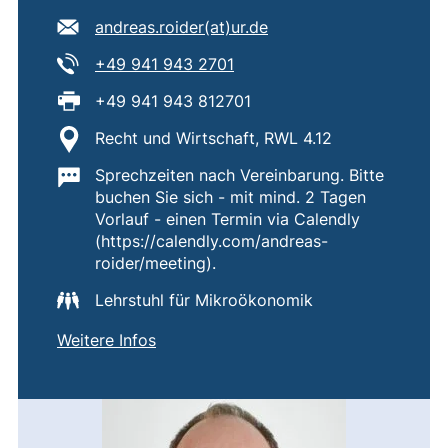
E-Mail Adresse:
(öffnet Ihr E-Mail-Pro
andreas.roider​(at)​ur.de
Tel:
(startet einen Telefonanruf, 
+49 941 943 2701
Fax:
+49 941 943 812701
Standort:
Recht und Wirtschaft, RWL 4.12
Wichtige Informationen:
Sprechzeiten nach Vereinbarung. Bitte
buchen Sie sich - mit mind. 2 Tagen
Vorlauf - einen Termin via Calendly
(https://calendly.com/andreas-
roider/meeting).
Lehrstuhl für Mikroökonomik
von
Prof. Dr. Andreas Roider
(externer Link, öffnet neues Fenster)
Weitere Infos