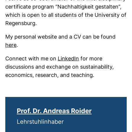
certificate program “Nachhaltigkeit gestalten”,
which is open to all students of the University of
Regensburg.
My personal website and a CV can be found
(externer Link, öffnet neues Fenster)
here
.
(externer Link, öffne
Connect with me on
LinkedIn
for more
discussions and exchange on sustainability,
economics, research, and teaching.
Prof. Dr. Andreas Roider
Lehrstuhlinhaber