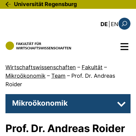
Direkt zum Inhalt
Universität Regensburg
: the c
DE
|
EN
Suchfo
Menü
Wirtschaftswissenschaften
–
Fakultät
–
Mikroökonomik
–
Team
–
Prof. Dr. Andreas
Roider
Mikroökonomik
Unter
Prof. Dr. Andreas Roider