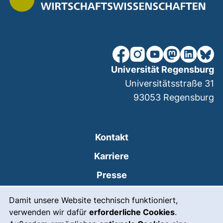
unsere Facebook-Seite (ex
unsere Instagram-Seit
unsere YouTube-Se
unsere Mastod
unsere Lin
unsere
Universität Regensburg
Universitätsstraße 31
93053
Regensburg
Kontakt
Karriere
Presse
Cookie-Hinweis
(externer Link, öffnet
Intranet
Damit unsere Website technisch funktioniert,
verwenden wir dafür
erforderliche Cookies
.
Leichte Sprache