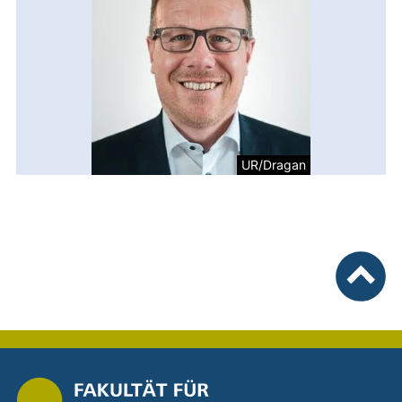
UR/Dragan
nach ob