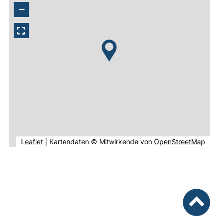
−
(externer Link, öffnet neues Fenster).
(ext
Leaflet
|
Kartendaten © Mitwirkende von
OpenStreetMap