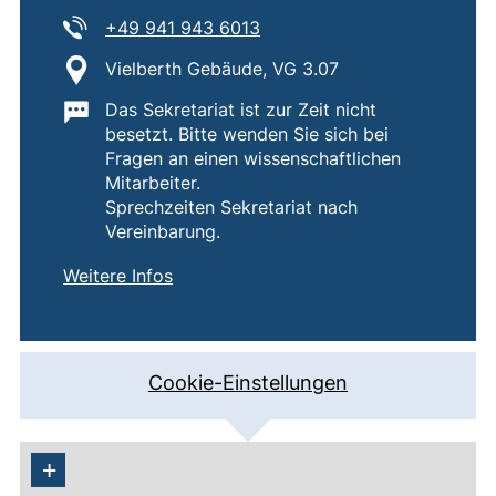
Tel:
(startet einen Telefonanruf,
+49 941 943 6013
Standort:
Vielberth Gebäude, VG 3.07
Wichtige Informationen:
Das Sekretariat ist zur Zeit nicht
besetzt. Bitte wenden Sie sich bei
Fragen an einen wissenschaftlichen
Mitarbeiter.
Sprechzeiten Sekretariat nach
Vereinbarung.
von
Kompetenzzentrum für Nachhaltigkeit 
(externer Link, öffnet neues Fenster)
Weitere Infos
Cookie-Einstellungen
+