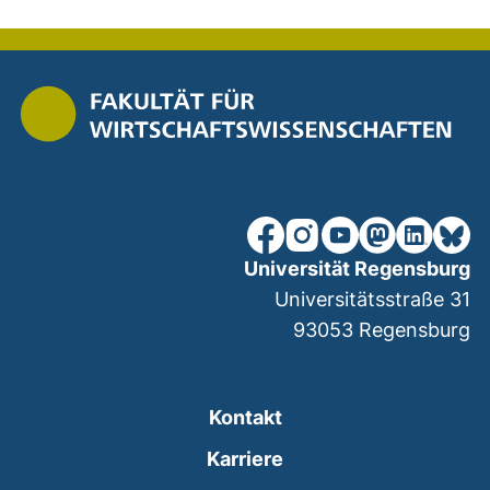
nach ob
unsere Facebook-Seite (ex
unsere Instagram-Seit
unsere YouTube-Se
unsere Mastod
unsere Lin
unsere
Universität Regensburg
Universitätsstraße 31
93053
Regensburg
Kontakt
Karriere