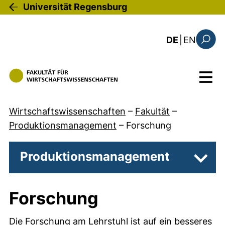
Direkt zum Inhalt
Universität Regensburg
: the c
DE
|
EN
Suchfo
Menü
Wirtschaftswissenschaften
–
Fakultät
–
Produktionsmanagement
–
Forschung
Produktionsmanagement
Unter
Forschung
Die Forschung am Lehrstuhl ist auf ein besseres