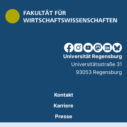
unsere Facebook-Seite (ex
unsere Instagram-Seit
unsere YouTube-Se
unsere Mastod
unsere Lin
unsere
Universität Regensburg
Universitätsstraße 31
93053
Regensburg
Kontakt
Karriere
Presse
Cookie-Hinweis
(externer Link, öffnet