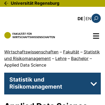
Direkt zum Inhalt
Universität Regensburg
: this 
DE
|
EN
Suchfo
Menü
Wirtschaftswissenschaften
–
Fakultät
–
Statistik
und Risikomanagement
–
Lehre
–
Bachelor
–
Applied Data Science
Statistik und
Risikomanagement
Unter