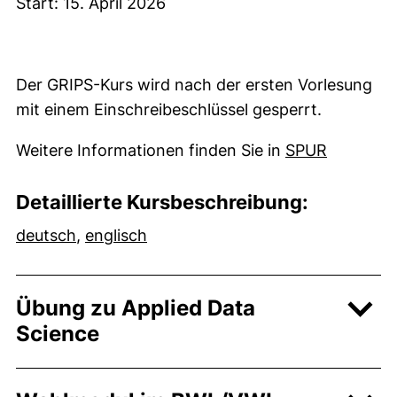
Start: 15. April 2026
Der GRIPS-Kurs wird nach der ersten Vorlesung
mit einem Einschreibeschlüssel gesperrt.
(externer
Weitere Informationen finden Sie in
SPUR
Detaillierte Kursbeschreibung:
(öffnet neues Fenster). (nicht barrierefrei)
(öffnet neues Fenster). (nicht bar
deutsch
,
englisch
Übung zu Applied Data
Science