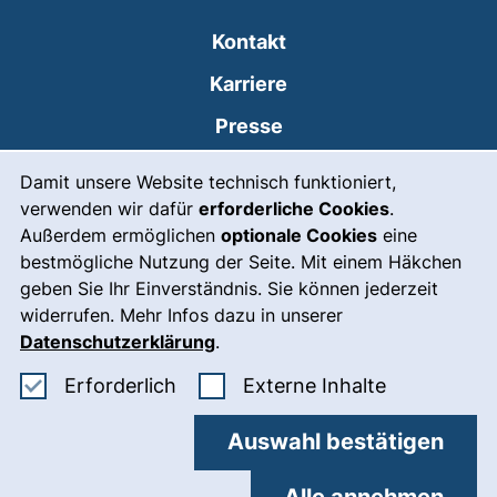
Kontakt
Karriere
Presse
Cookie-Hinweis
(externer Link, öffne
Intranet
Damit unsere Website technisch funktioniert,
verwenden wir dafür
erforderliche Cookies
.
Leichte Sprache
Außerdem ermöglichen
optionale Cookies
eine
Gebärdensprache
bestmögliche Nutzung der Seite. Mit einem Häkchen
geben Sie Ihr Einverständnis. Sie können jederzeit
(externer Link, öffnet
Notfall
widerrufen. Mehr Infos dazu in unserer
Impressum
Datenschutzerklärung
.
Barrierefreiheit
Erforderliche Cookies akzeptieren
: Externe In
Erforderlich
Externe Inhalte
Datenschutz
Auswahl bestätigen
Cookie-Einstellungen