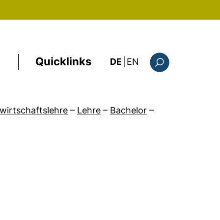
Quicklinks
: the current page i
DE
|
EN
Suchformular
wirtschaftslehre
–
Lehre
–
Bachelor
–