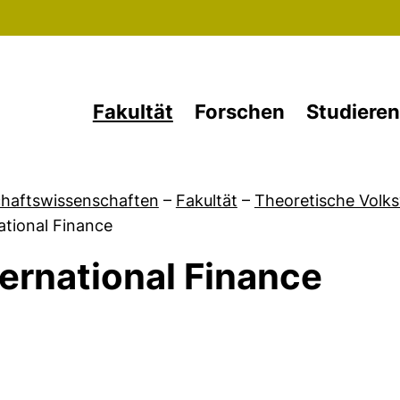
Direkt zum Inhalt
Fakultät
Forschen
Studieren
chaftswissenschaften
–
Fakultät
–
Theoretische Volks
ational Finance
ternational Finance
von Aktuelles