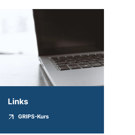
Links
(externer Link, öffnet neues Fens
GRIPS-Kurs