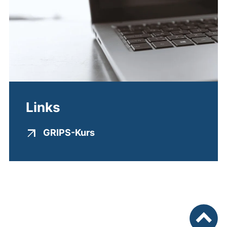
Links
(externer Link, öffnet neues F
GRIPS-Kurs