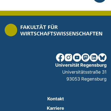
nach ob
unsere Facebook-Seite (ex
unsere Instagram-Seit
unsere YouTube-Se
unsere Mastod
unsere Lin
unsere
Universität Regensburg
Universitätsstraße 31
93053
Regensburg
Kontakt
Karriere