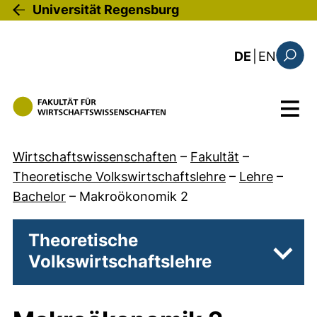
Direkt zum Inhalt
Universität Regensburg
: the c
DE
|
EN
Suchfo
Menü
Wirtschaftswissenschaften
–
Fakultät
–
Theoretische Volkswirtschaftslehre
–
Lehre
–
Bachelor
–
Makroökonomik 2
Theoretische
Volkswirtschaftslehre
Unter