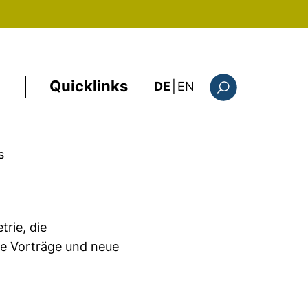
Quicklinks
: this page in Englis
DE
|
EN
Suchformular
s
rie, die
ne Vorträge und neue