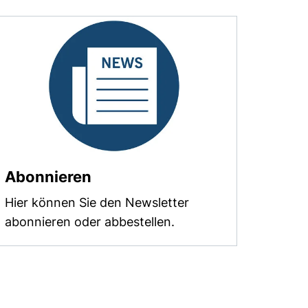
rierefrei)
rrierefrei)
rierefrei)
rierefrei)
(externer Link, öffnet neues 
Abonnieren
rrierefrei)
Hier können Sie den Newsletter
abonnieren oder abbestellen.
rierefrei)
rierefrei)
rierefrei)