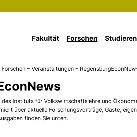
Direkt zum Inhalt
Fakultät
Forschen
Studieren
Forschen
–
Veranstaltungen
–
RegensburgEconNew
gEconNews
des Instituts für Volkswirtschaftslehre und Ökonomet
ert über aktuelle Forschungsvorträge, Gäste, eige
 Ausgaben finden Sie unten.