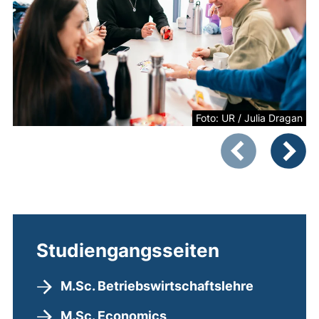
Foto: UR / Julia Dragan
Zeigt Folie 1 von
Vorheriges Bild
Nächste
Studiengangsseiten
M.Sc. Betriebswirtschaftslehre
M.Sc. Economics