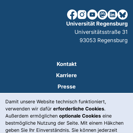
unsere Facebook-Seite (ex
unsere Instagram-Seit
unsere YouTube-Se
unsere Mastod
unsere Lin
unsere
Universität Regensburg
Universitätsstraße 31
93053
Regensburg
Kontakt
Karriere
Presse
Cookie-Hinweis
(externer Link, öffnet
Intranet
Damit unsere Website technisch funktioniert,
verwenden wir dafür
erforderliche Cookies
.
Leichte Sprache
Außerdem ermöglichen
optionale Cookies
eine
Gebärdensprache
bestmögliche Nutzung der Seite. Mit einem Häkchen
geben Sie Ihr Einverständnis. Sie können jederzeit
(externer Link, öffnet
Notfall