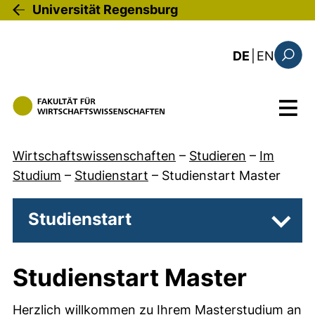
Direkt zum Inhalt
Universität Regensburg
: this 
DE
|
EN
Suchfo
Menü
Wirtschaftswissenschaften
–
Studieren
–
Im
Studium
–
Studienstart
–
Studienstart Master
Studienstart
Unter
Studienstart Master
Herzlich willkommen zu Ihrem Masterstudium an