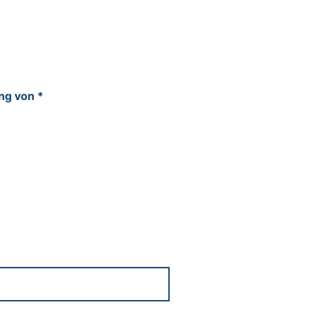
(mindestens eines der folgenden Felder ist erfor
ung von
*