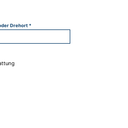
oder Drehort
*
tattung