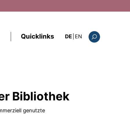
Quicklinks
: the current page i
DE
|
EN
Suchformular
r Bibliothek
mmerziell genutzte