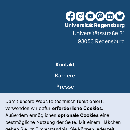
unsere Facebook-Seite (ex
unsere Instagram-Seit
unsere YouTube-Se
unsere Mastod
unsere Lin
unsere
Universität Regensburg
Universitätsstraße 31
93053
Regensburg
Kontakt
Karriere
Presse
Cookie-Hinweis
(externer Link, öffnet
Intranet
Damit unsere Website technisch funktioniert,
verwenden wir dafür
erforderliche Cookies
.
Leichte Sprache
Außerdem ermöglichen
optionale Cookies
eine
Gebärdensprache
bestmögliche Nutzung der Seite. Mit einem Häkchen
geben Sie Ihr Einverständnis. Sie können jederzeit