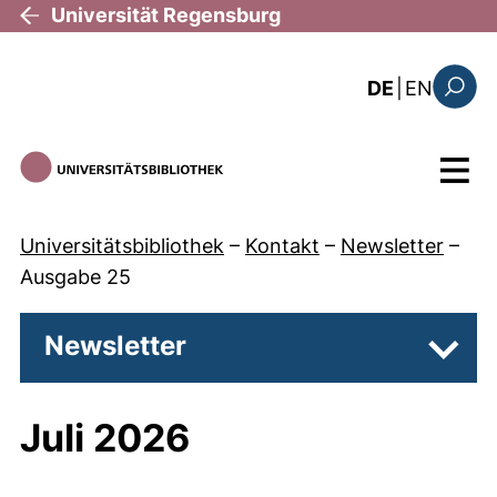
Direkt zum Inhalt
Universität Regensburg
: the c
DE
|
EN
Suchfo
Menü
Universitätsbibliothek
–
Kontakt
–
Newsletter
–
Ausgabe 25
Newsletter
Unter
Juli 2026