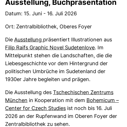
Ausstellung, Buchpräsentation
Datum: 15. Juni - 16. Juli 2026
Ort: Zentralbibliothek, Oberes Foyer
Die
Ausstellung
präsentiert Illustrationen aus
(externer Lin
Filip Raifs Graphic Novel Sudetenlove
. Im
Mittelpunkt stehen die Landschaften, die die
Liebesgeschichte vor dem Hintergrund der
politischen Umbrüche im Sudetenland der
1930er Jahre begleiten und prägen.
Die Ausstellung des
Tschechischen Zentrums
(externer Link, öffnet neues Fenster)
München
in Kooperation mit dem
Bohemicum –
Center for Czech Studies
ist noch bis 16. Juli
2026 an der Rupfenwand im Oberen Foyer der
Zentralbibliothek zu sehen.