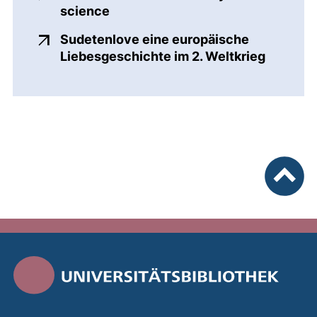
(externer Link, öffnet neues Fens
science
Sudetenlove eine europäische
(externe
Liebesgeschichte im 2. Weltkrieg
nach ob