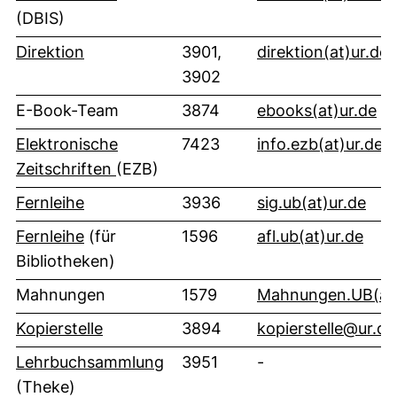
(DBIS)
(
Direktion
3901,
direktion​(at)​ur.de
3902
(ö
E-Book-Team
3874
ebooks​(at)​ur.de
(
Elektronische
7423
info.ezb​(at)​ur.de
(externer Link, öffnet neues Fenster)
Zeitschriften
(EZB)
(öff
Fernleihe
3936
sig.ub​(at)​ur.de
(öff
Fernleihe
(für
1596
afl.ub​(at)​ur.de
Bibliotheken)
Mahnungen
1579
Mahnungen.UB​(at)
Kopierstelle
3894
kopierstelle@ur.de
Lehrbuchsammlung
3951
-
(Theke)