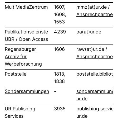
(öff
MultiMediaZentrum
1607,
mmz​(at)​ur.de
/
1608,
Ansprechpartner
1553
(öffnet
Publikationsdienste
4239
oa​(at)​ur.de
UBR
/ Open Access
(öffne
Regensburger
1606
raw​(at)​ur.de
/
Archiv für
Ansprechpartner
Werbeforschung
Poststelle
1813,
poststelle.bibliot
1838
Sondersammlungen
-
sondersammlungen.
(öffnet Ihr E
ur.de
UR Publishing
3935
publishing.services​
(öffnet Ihr E
Services
ur.de