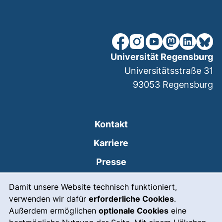
unsere Facebook-Seite (ex
unsere Instagram-Seit
unsere YouTube-Se
unsere Mastod
unsere Lin
unsere
Universität Regensburg
Universitätsstraße 31
93053
Regensburg
Kontakt
Karriere
Presse
Cookie-Hinweis
(externer Link, öffnet
Intranet
Damit unsere Website technisch funktioniert,
verwenden wir dafür
erforderliche Cookies
.
Leichte Sprache
Außerdem ermöglichen
optionale Cookies
eine
Gebärdensprache