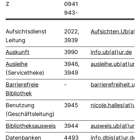
Z
0941
943-
Aufsichtsdienst
2022,
Aufsichten.Ub​(at)​
Leitung
3939
(öf
Auskunft
3990
info.ub​(at)​ur.de
Ausleihe
3946,
ausleihe.ub​(at)​ur.
(Servicetheke)
3949
Barrierefreie
-
barrierefreiheit.ub​(
Bibliothek
Benutzung
3945
nicole.halles​(at)​ur
(Geschäftsleitung)
Bibliotheksausweis
3944
ausweis.ub​(at)​ur.
(externer Link, öffnet neues Fenster)
(
Datenbanken
4493
info.dbis​(at)​ur.de