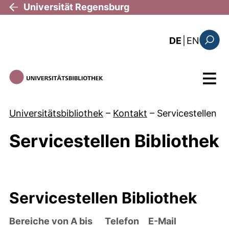
Direkt zum Inhalt
Universität Regensburg
: the c
DE
|
EN
Suchfo
Menü
Universitätsbibliothek
–
Kontakt
–
Servicestellen
Servicestellen Bibliothek
Servicestellen Bibliothek
Bereiche von A bis
Telefon
E-Mail