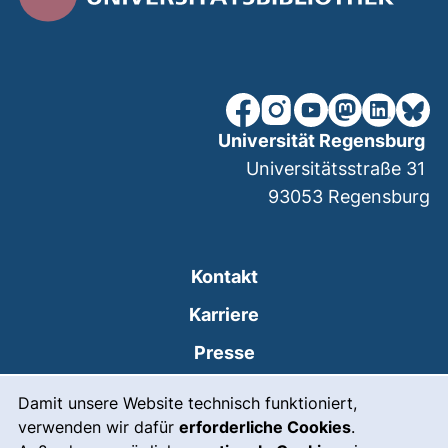
unsere Facebook-Seite (ex
unsere Instagram-Seit
unsere YouTube-Se
unsere Mastod
unsere Lin
unsere
Universität Regensburg
Universitätsstraße 31
93053
Regensburg
Kontakt
Karriere
Presse
Cookie-Hinweis
(externer Link, öffne
Intranet
Damit unsere Website technisch funktioniert,
verwenden wir dafür
erforderliche Cookies
.
Leichte Sprache