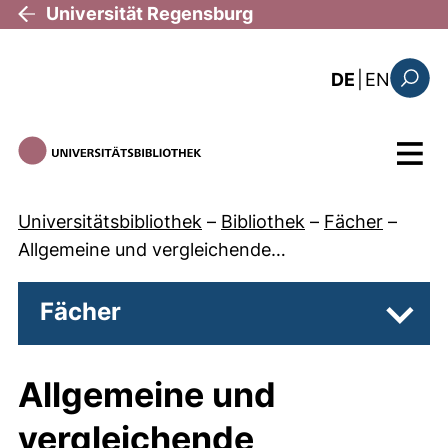
Direkt zum Inhalt
Universität Regensburg
: this 
DE
|
EN
Suchfo
Menü
Universitätsbibliothek
–
Bibliothek
–
Fächer
–
Allgemeine und vergleichende…
Fächer
Unter
Allgemeine und
vergleichende