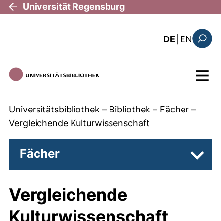
Direkt zum Inhalt
Universität Regensburg
: this 
DE
|
EN
Suchfo
Menü
Universitätsbibliothek
–
Bibliothek
–
Fächer
–
Vergleichende Kulturwissenschaft
Fächer
Unter
Vergleichende
Kulturwissenschaft