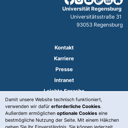
Universität Regensburg
Universitätsstraße 31
93053
Regensburg
Kontakt
Karriere
Presse
(externer Link, öffne
Intranet
Leichte Sprache
Cookie-Hinweis
Damit unsere Website technisch funktioniert,
Gebärdensprache
verwenden wir dafür
erforderliche Cookies
.
(externer Link, öffnet
Notfall
Außerdem ermöglichen
optionale Cookies
eine
bestmögliche Nutzung der Seite. Mit einem Häkchen
Impressum
geben Sie Ihr Einverständnis. Sie können jederzeit