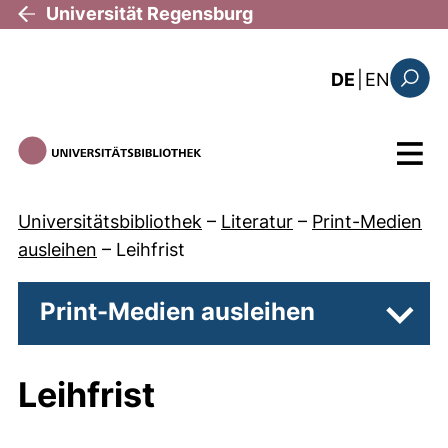
Direkt zum Inhalt
Universität Regensburg
: this 
DE
|
EN
Suchfo
Menü
Universitätsbibliothek
–
Literatur
–
Print-Medien
ausleihen
–
Leihfrist
Print-Medien ausleihen
Unter
Leihfrist