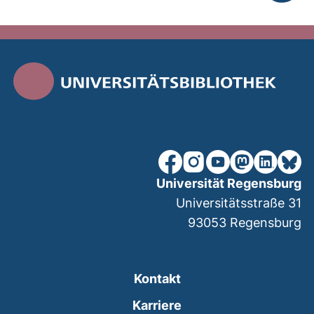
nach ob
unsere Facebook-Seite (ex
unsere Instagram-Seit
unsere YouTube-Se
unsere Mastod
unsere Lin
unsere
Universität Regensburg
Universitätsstraße 31
93053
Regensburg
Kontakt
Karriere