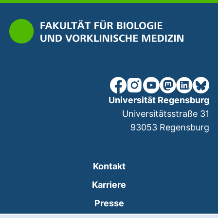
unsere Facebook-Seite (ex
unsere Instagram-Seit
unsere YouTube-Se
unsere Mastod
unsere Lin
unsere
Universität Regensburg
Universitätsstraße 31
93053
Regensburg
Kontakt
Karriere
Presse