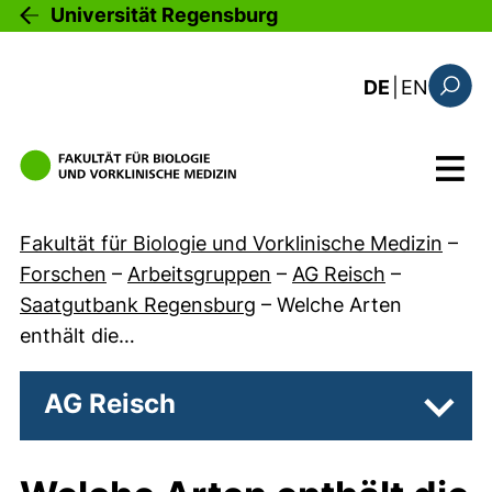
Direkt zum Inhalt
Universität Regensburg
: this 
DE
|
EN
Suchfo
Menü
Fakultät für Biologie und Vorklinische Medizin
–
Forschen
–
Arbeitsgruppen
–
AG Reisch
–
Saatgutbank Regensburg
–
Welche Arten
enthält die…
AG Reisch
Unter