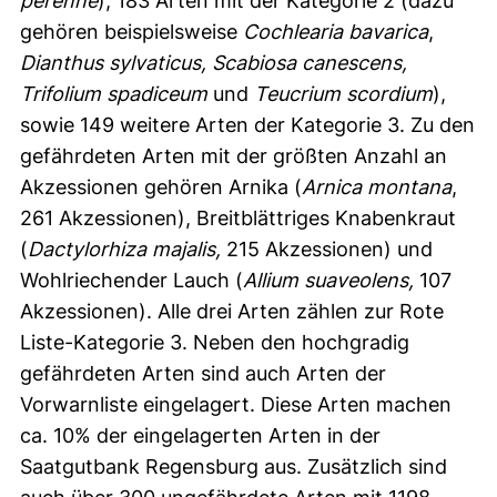
perenne
), 183 Arten mit der Kategorie 2 (dazu
gehören beispielsweise
Cochlearia bavarica
,
Dianthus sylvaticus,
Scabiosa canescens,
Trifolium spadiceum
und
Teucrium scordium
),
sowie 149 weitere Arten der Kategorie 3. Zu den
gefährdeten Arten mit der größten Anzahl an
Akzessionen gehören Arnika (
Arnica montana
,
261 Akzessionen), Breitblättriges Knabenkraut
(
Dactylorhiza majalis,
215 Akzessionen) und
Wohlriechender Lauch (
Allium suaveolens,
107
Akzessionen). Alle drei Arten zählen zur Rote
Liste-Kategorie 3. Neben den hochgradig
gefährdeten Arten sind auch Arten der
Vorwarnliste eingelagert. Diese Arten machen
ca. 10% der eingelagerten Arten in der
Saatgutbank Regensburg aus. Zusätzlich sind