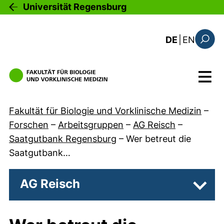
Direkt zum Inhalt
Universität Regensburg
: this 
DE
|
EN
Suchfo
Menü
Fakultät für Biologie und Vorklinische Medizin
–
Forschen
–
Arbeitsgruppen
–
AG Reisch
–
Saatgutbank Regensburg
–
Wer betreut die
Saatgutbank…
AG Reisch
Unter