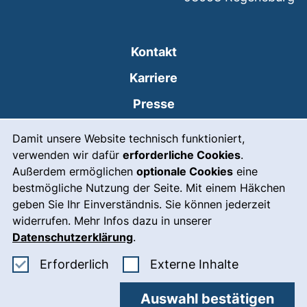
Kontakt
Karriere
Presse
Cookie-Hinweis
(externer Link, öffnet
Intranet
Damit unsere Website technisch funktioniert,
verwenden wir dafür
erforderliche Cookies
.
Leichte Sprache
Außerdem ermöglichen
optionale Cookies
eine
Gebärdensprache
bestmögliche Nutzung der Seite. Mit einem Häkchen
geben Sie Ihr Einverständnis. Sie können jederzeit
(externer Link, öffnet
Notfall
widerrufen. Mehr Infos dazu in unserer
Impressum
Datenschutzerklärung
.
Barrierefreiheit
Erforderliche Cookies akzeptieren
: Externe In
Erforderlich
Externe Inhalte
Datenschutz
Auswahl bestätigen