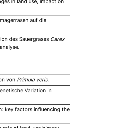
nges in land use, impact on
magerrasen auf die
tion des Sauergrases
Carex
analyse.
ion von
Primula veris
.
netische Variation in
n: key factors influencing the
.