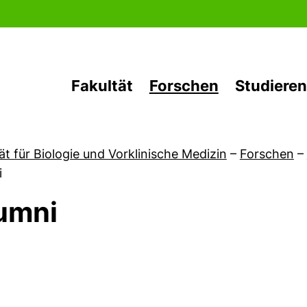
Direkt zum Inhalt
Fakultät
Forschen
Studieren
ät für Biologie und Vorklinische Medizin
–
Forschen
–
i
umni
von Forschen