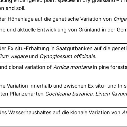
ucing endangered plant species in dry grassland – the 
n and soil.
 der Höhenlage auf die genetische Variation von
Origa
che und aktuelle Entwicklung von Grünland in der Ge
 der Ex situ-Erhaltung in Saatgutbanken auf die genet
ium vulgare
und
Cynoglossum officinale
.
and clonal variation of
Arnica montana
in pine forest
he Variation innerhalb und zwischen Ex situ- und In s
ten Pflanzenarten
Cochlearia bavarica
,
Linum flavum
 des Wasserhaushaltes auf die klonale Variation von
Ar