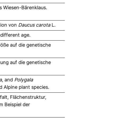
es Wiesen-Bärenklaus.
tion von
Daucus carota
L.
different age.
röße auf die genetische
rung auf die genetische
a
, and
Polygala
 Alpine plant species.
lt, Flächenstruktur,
 Beispiel der