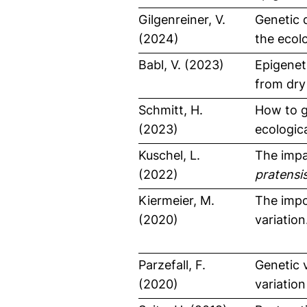
Gilgenreiner, V.
Genetic 
(2024)
the ecol
Babl, V. (2023)
Epigeneti
from dry
Schmitt, H.
How to g
(2023)
ecologic
Kuschel, L.
The impa
(2022)
pratensi
Kiermeier, M.
The impo
(2020)
variation
Parzefall, F.
Genetic 
(2020)
variatio