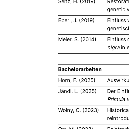
Seitz, H. (2019)
Restorat
genetic v
Eberl, J. (2019)
Einfluss
genetisc
Meier, S. (2014)
Einfluss
nigra
in 
Bachelorarbeiten
Horn, F. (2025)
Auswirku
Jändl, L. (2025)
Der Einf
Primula v
Wolny, C. (2023)
Historica
reintrod