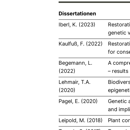
Dissertationen
Iberl, K. (2023)
Restorat
genetic v
Kaulfuß, F. (2022)
Restorat
for cons
Begemann, L.
A compre
(2022)
– results
Lehmair, T.A.
Biodivers
(2020)
epigeneti
Pagel, E. (2020)
Genetic a
and impl
Leipold, M. (2018)
Plant co