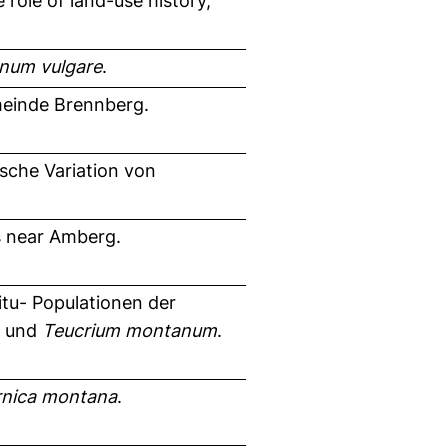
role of land-use history,
num vulgare
.
meinde Brennberg.
ische Variation von
s near Amberg.
itu- Populationen der
und
Teucrium montanum
.
nica montana
.