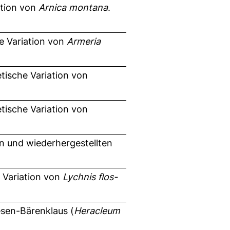
ation von
Arnica montana
.
e Variation von
Armeria
etische Variation von
etische Variation von
en und wiederhergestellten
e Variation von
Lychnis flos-
iesen-Bärenklaus (
Heracleum