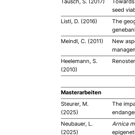
Tausch, S. (2017)
Towards 
seed via
Listl, D. (2016)
The geog
genebank
Meindl, C. (2011)
New aspe
manageme
Heelemann, S.
Renoster
(2010)
Masterarbeiten
Steurer, M.
The impac
(2025)
endanger
Neubauer, L.
Arnica 
(2025)
epigenet