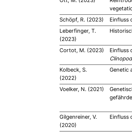
Ott, M. (2023)
Reintrod
vegetatio
Schöpf, R. (2023)
Einfluss
Leberfinger, T.
Historis
(2023)
Cortot, M. (2023)
Einfluss
Clinopod
Kolbeck, S.
Genetic 
(2022)
Voelker, N. (2021)
Genetisc
gefährde
Gilgenreiner, V.
Einfluss
(2020)