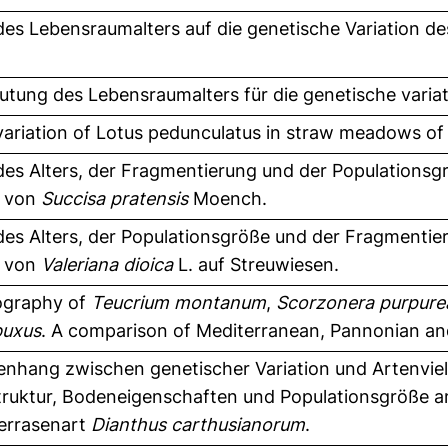
 des Lebensraumalters auf die genetische Variation d
utung des Lebensraumalters für die genetische varia
variation of Lotus pedunculatus in straw meadows of 
 des Alters, der Fragmentierung und der Populationsg
n von
Succisa pratensis
Moench.
 des Alters, der Populationsgröße und der Fragmentie
n von
Valeriana dioica
L. auf Streuwiesen.
ography of
Teucrium montanum
,
Scorzonera purpure
uxus
. A comparison of Mediterranean, Pannonian and
hang zwischen genetischer Variation und Artenvielfa
truktur, Bodeneigenschaften und Populationsgröße am
errasenart
Dianthus carthusianorum
.