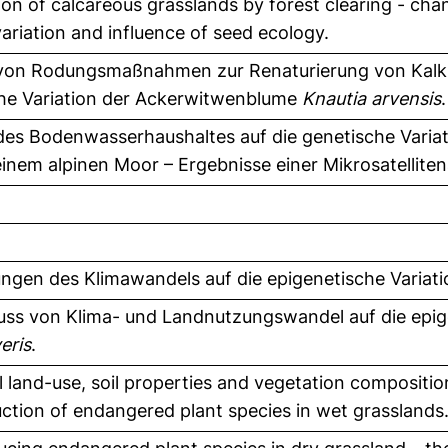
ion of calcareous grasslands by forest clearing - cha
ariation and influence of seed ecology.
 von Rodungsmaßnahmen zur Renaturierung von Kalk
he Variation der Ackerwitwenblume
Knautia arvensis
.
 des Bodenwasserhaushaltes auf die genetische Varia
einem alpinen Moor – Ergebnisse einer Mikrosatelliten
ngen des Klimawandels auf die epigenetische Variat
luss von Klima- und Landnutzungswandel auf die epige
eris
.
l land-use, soil properties and vegetation compositio
uction of endangered plant species in wet grasslands