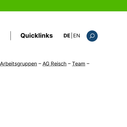
Quicklinks
: this page in Englis
DE
|
EN
Suchformular
Arbeitsgruppen
–
AG Reisch
–
Team
–