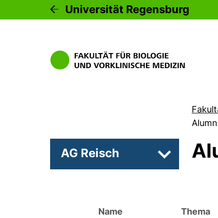
Universität Regensburg
Fakult
Alumn
Al
AG Reisch
Unterseiten 
Name
Thema