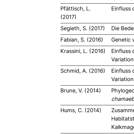
Pfättisch, L.
Einfluss
(2017)
Segieth, S. (2017)
Die Bede
Fabian, S. (2016)
Genetic 
Krassini, L. (2016)
Einfluss
Variatio
Schmid, A. (2016)
Einfluss
Variatio
Brune, V. (2014)
Phyloge
chamaeb
Hums, C. (2014)
Zusammen
Habitats
Kalkmag