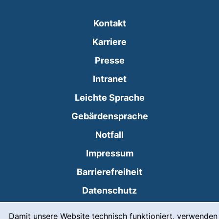
Kontakt
Karriere
Presse
(externer Link, öffnet
Intranet
Leichte Sprache
Gebärdensprache
(externer Link, öffnet
Notfall
Impressum
Barrierefreiheit
Datenschutz
Cookie-Einstellungen
Cookie-Hinweis
Damit unsere Website technisch funktioniert, verwenden