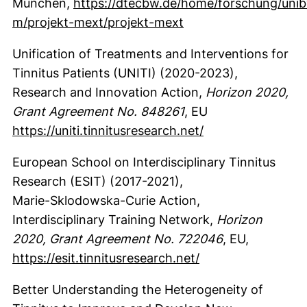
München,
https://dtecbw.de/home/forschung/uni
(externer Link, öffne
m/projekt-mext/projekt-mext
Unification of Treatments and Interventions for
Tinnitus Patients (UNITI) (2020-2023),
Research and Innovation Action,
Horizon 2020,
Grant Agreement No. 848261
, EU
(externer Link, ö
https://uniti.tinnitusresearch.net/
European School on Interdisciplinary Tinnitus
Research (ESIT) (2017-2021),
Marie-Sklodowska-Curie Action,
Interdisciplinary Training Network,
Horizon
2020, Grant Agreement No. 722046
, EU,
(externer Link, öf
https://esit.tinnitusresearch.net/
Better Understanding the Heterogeneity of