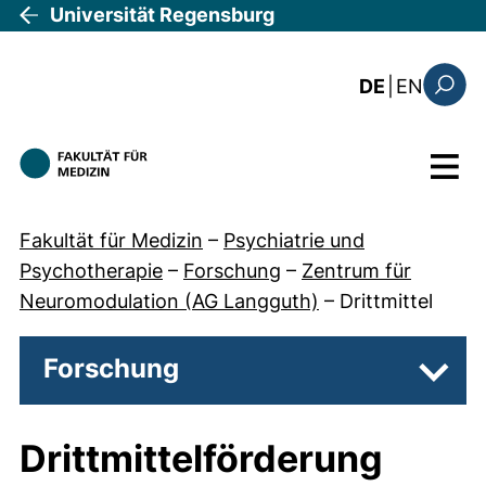
Direkt zum Inhalt
Universität Regensburg
: the c
DE
|
EN
Suchfo
Menü
Fakultät für Medizin
–
Psychiatrie und
Psychotherapie
–
Forschung
–
Zentrum für
Neuromodulation (AG Langguth)
–
Drittmittel
Forschung
Unter
Drittmittelförderung