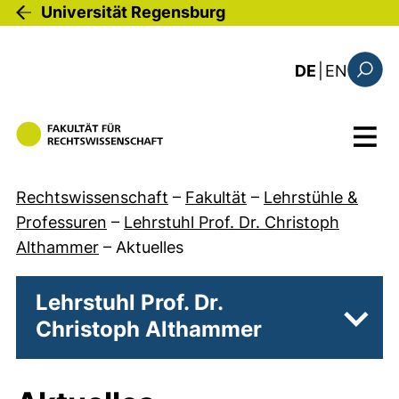
Direkt zum Inhalt
Universität Regensburg
: this 
DE
|
EN
Suchfo
Menü
Rechtswissenschaft
–
Fakultät
–
Lehrstühle &
Professuren
–
Lehrstuhl Prof. Dr. Christoph
Althammer
–
Aktuelles
Lehrstuhl Prof. Dr.
Christoph Althammer
Unter