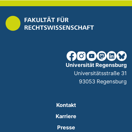
unsere Facebook-Seite (ex
unsere Instagram-Seit
unsere YouTube-Se
unsere Mastod
unsere Lin
unsere
Universität Regensburg
Universitätsstraße 31
93053
Regensburg
Kontakt
Karriere
Presse