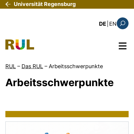
Direkt zum Inhalt
Universität Regensburg
: the c
DE
|
EN
Suchfo
Menü
RUL
–
Das RUL
–
Arbeitsschwerpunkte
Arbeitsschwerpunkte