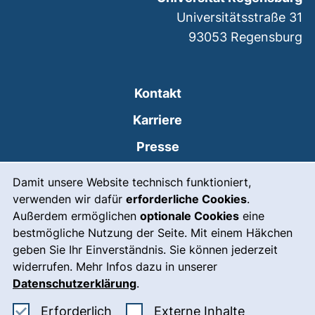
Universitätsstraße 31
93053
Regensburg
Kontakt
Karriere
Presse
Cookie-Hinweis
(externer Link, öffnet
Intranet
Damit unsere Website technisch funktioniert,
verwenden wir dafür
erforderliche Cookies
.
Leichte Sprache
Außerdem ermöglichen
optionale Cookies
eine
Gebärdensprache
bestmögliche Nutzung der Seite. Mit einem Häkchen
geben Sie Ihr Einverständnis. Sie können jederzeit
(externer Link, öffnet
Notfall
widerrufen. Mehr Infos dazu in unserer
Impressum
Datenschutzerklärung
.
Barrierefreiheit
Erforderliche Cookies akzeptieren
: Externe In
Erforderlich
Externe Inhalte