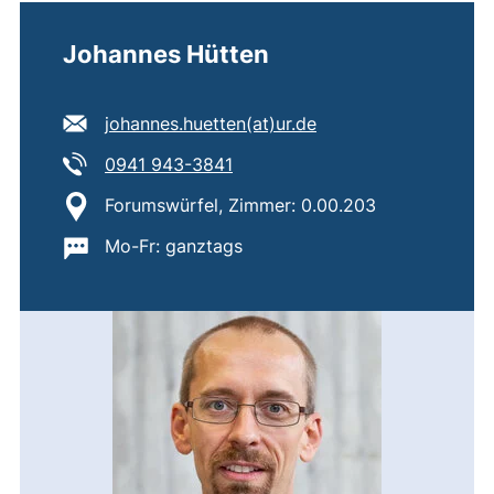
Johannes Hütten
E-Mail Adresse:
(öffnet Ihr E-Mail-P
johannes.huetten​(at)​ur.de
Tel:
(startet einen Telefonanruf, wen
0941 943-3841
Standort:
Forumswürfel, Zimmer: 0.00.203
Wichtige Informationen:
Mo-Fr: ganztags