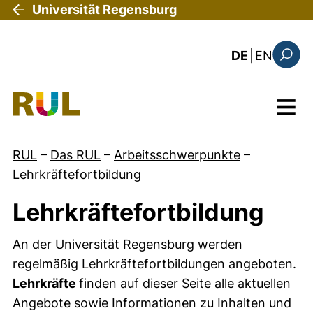
Direkt zum Inhalt
Universität Regensburg
: the c
DE
|
EN
Suchfo
Menü
RUL
–
Das RUL
–
Arbeitsschwerpunkte
–
Lehrkräftefortbildung
Lehrkräftefortbildung
An der Universität Regensburg werden
regelmäßig Lehrkräftefortbildungen angeboten.
Lehrkräfte
finden auf dieser Seite alle aktuellen
Angebote sowie Informationen zu Inhalten und