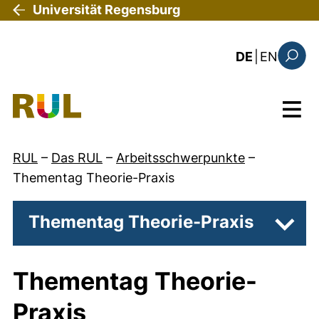
Direkt zum Inhalt
Universität Regensburg
: the c
DE
|
EN
Suchfo
Menü
RUL
–
Das RUL
–
Arbeitsschwerpunkte
–
Thementag Theorie-Praxis
Thementag Theorie-Praxis
Unter
Thementag Theorie-
Praxis