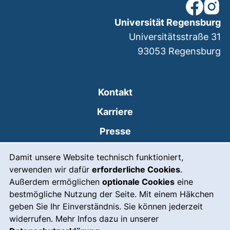
unsere Fac
unsere
Universität Regensburg
Universitätsstraße 31
93053
Regensburg
Kontakt
Karriere
Presse
Cookie-Hinweis
(externer Link, öffnet
Intranet
Damit unsere Website technisch funktioniert,
verwenden wir dafür
erforderliche Cookies
.
Leichte Sprache
Außerdem ermöglichen
optionale Cookies
eine
Gebärdensprache
bestmögliche Nutzung der Seite. Mit einem Häkchen
geben Sie Ihr Einverständnis. Sie können jederzeit
(externer Link, öffnet
Notfall
widerrufen. Mehr Infos dazu in unserer
Impressum