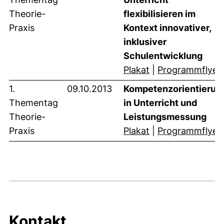
Theorie-
flexibilisieren im
Praxis
Kontext innovativer,
inklusiver
Schulentwicklung
(öffnet neues Fens
Plakat
|
Programmflyer
1.
09.10.2013
Kompetenzorientierun
Thementag
in Unterricht und
Theorie-
Leistungsmessung
(öffnet neues Fens
Praxis
Plakat
|
Programmflyer
Kontakt