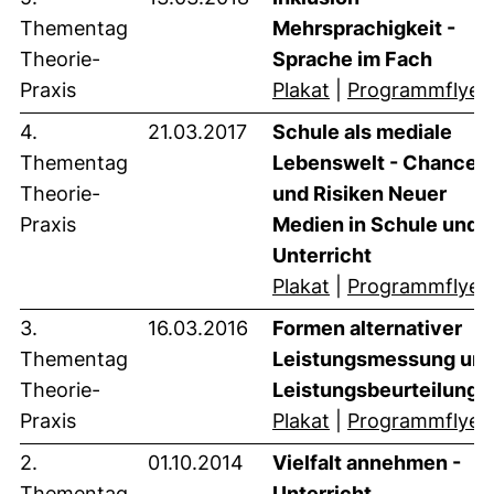
Thementag
Mehrsprachigkeit -
Theorie-
Sprache im Fach
(öffnet neues Fens
Praxis
Plakat
|
Programmflyer
4.
21.03.2017
Schule als mediale
Thementag
Lebenswelt - Chancen
Theorie-
und Risiken Neuer
Praxis
Medien in Schule und
Unterricht
(öffnet neues Fens
Plakat
|
Programmflyer
3.
16.03.2016
Formen alternativer
Thementag
Leistungsmessung un
Theorie-
Leistungsbeurteilung
(öffnet neues Fens
Praxis
Plakat
|
Programmflyer
2.
01.10.2014
Vielfalt annehmen -
Thementag
Unterricht