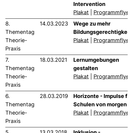
Intervention
(öffnet neues Fens
Plakat
|
Programmflyer
8.
14.03.2023
Wege zu mehr
Thementag
Bildungsgerechtigkeit
(öffnet neues Fens
Theorie-
Plakat
|
Programmflyer
Praxis
7.
18.03.2021
Lernumgebungen
Thementag
gestalten
(öffnet neues Fens
Theorie-
Plakat
|
Programmflyer
Praxis
6.
28.03.2019
Horizonte - Impulse für
Thementag
Schulen von morgen
(öffnet neues Fens
Theorie-
Plakat
|
Programmflyer
Praxis
5.
13.03.2018
Inklusion -