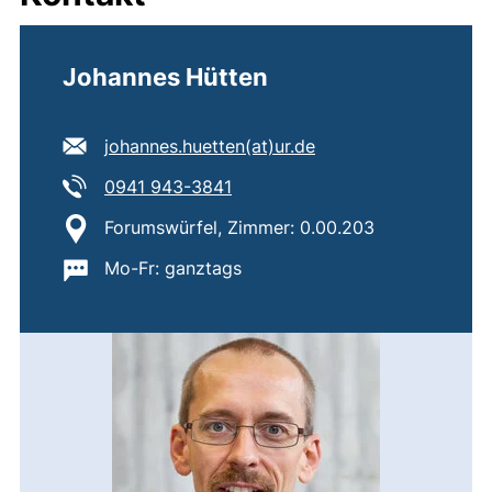
Johannes Hütten
E-Mail Adresse:
(öffnet Ihr E-Mail-P
johannes.huetten​(at)​ur.de
Tel:
(startet einen Telefonanruf, wen
0941 943-3841
Standort:
Forumswürfel, Zimmer: 0.00.203
Wichtige Informationen:
Mo-Fr: ganztags